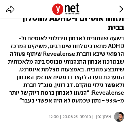
מהירה ומדויקת: מערכת חדשה
תזהה אוטיזם ו-ADHD מהסלון
בבית
בשעה שהתורים לאבחון נוירולוגי לאוטיזם ול-
ADHD מתארכים לחודשים רבים, משיקים המרכז
הרפואי שיבא וחברת Revealense שיתוף פעולה
שבמרכזו אבחון התנהגותי מבוסס בינה מלאכותית
שיתבצע מהבית, באמצעות מצלמת אינטרנט.
המערכת נועדה לקצר דרמטית את זמן האבחון
ולאפשר גילוי מוקדם. דב דונין, מנכ"ל חברת
Revealense: "הגענו לאבחון ברמת דיוק של יותר
מ-93% - נתון שכמעט לא היה אפשרי בעבר"
איתן גפן
| פורסם:
20.08.25 | 12:00