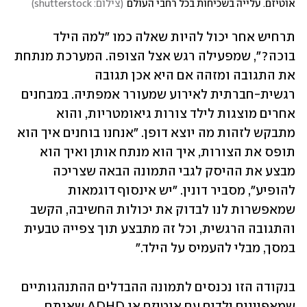
אוטיזם. עלייה בשכיחות בכל רחבי העולם
(
צילום: shutterstock
)
תרחיש אחר יכול להיות שאלה כמו "למה הילד 
בוכה?", שמפעילה רגש אצל הצופה. המערכת מנתחת 
את התגובה ומזהה אם היא אכן תגובה 
רגשית-חברתית לאירוע שמעורר אמפתיה. במבחנים 
אחרים מוצגות לילד צורות גיאומטריות, והוא 
מתבקש לזהות מה יוצא דופן. "אנחנו בוחנים איך הוא 
תופס את הצורות, איך הוא מנתח אותן ואיך הוא 
מבצע את ההיסק לגבי התמונה הבאה שצריכה 
להופיע", מסביר דונין. "יש אינסוף דוגמאות 
שמאפשרות לנו לבדוק את יכולות החשיבה, הקשב 
והתגובה הרגשית, וכל זה מתבצע תוך צפייה טבעית 
במסך, מבלי להעמיס על הילד."
בנקודה הזו נכנסים לתמונה ההבדלים ההתנהגותיים 
שמאפיינים ילדים עם אוטיזם או ADHD שאותם 