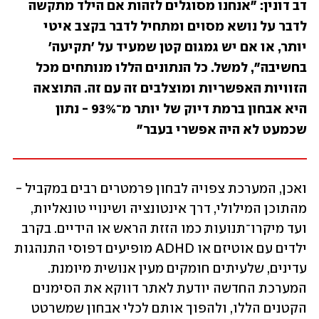
דב דונין: "אנחנו מסוגלים לזהות אם הילד מתקשה 
לדבר על נושא מסוים ומתחיל לדבר בקצב איטי 
יותר, או אם יש גמגום קטן שמעיד על 'תקיעה' 
בחשיבה", למשל. כל הנתונים הללו מנותחים מכל 
הזוויות האפשריות ומוצלבים זה עם זה. התוצאה 
היא אבחון ברמת דיוק של יותר מ־93% - נתון 
שכמעט לא היה אפשרי בעבר"
ואכן, המערכת צפויה לבחון פרמטרים רבים במקביל - 
מהתוכן המילולי, דרך אינטונציה ושינויי טונאליות, 
ועד מיקרו־תנועות כמו הזזת הראש או הידיים. בקרב 
ילדים עם אוטיזם או ADHD מופיעים דפוסי התנהגות 
עדינים, שלעיתים חומקים מעין אנושית מיומנת. 
המערכת החדשה יודעת לאתר דווקא את הסימנים 
הקטנים הללו, ולהפוך אותם לכלי אבחון שמשרטט 