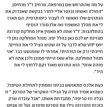
על מה שהתרחש שם במרפאה, מרחיב ד"ר מוחיסן. 
"החולה ואשתו נכנסו אליי לחדר בבקשה שאבדוק את 
הנתונים שלו ואאשר לו לעבור כימותרפיה. הם תארו 
לי את מהלך האשפוז ואז אלכסנדר הוסיף 
בהתלהבות: 'ד"ר אתה לא מאמין איזו מחלקת קורונה 
מצוינת יש לכם כאן בהלל יפה. מנהל המחלקה נתן לי 
יחס VIP שלא לדבר על זה שהוא הציל לי את החיים'. 
חייכתי ורק אז הזדהיתי. אמרתי לו שנפגשנו כבר. 'אני 
מנהל המחלקה, אלא שאז הייתי ממוגן ולכן אתה לא 
מזהה אותי'. הוא התרגש מאוד וקם ללחוץ לי את 
היד".
כעת אלכס מתאושש בביתו וממתין לתחילת הטיפול, 
כשהוא אסיר תודה על הגילוי האקראי של הסרטן. " זו 
נבלה וזו טריפה", מתבדחת אשתו, "אבל עובדה שרק 
בזכות הקורונה גילו את הסרטן מוקדם, ועל זה אנחנו 