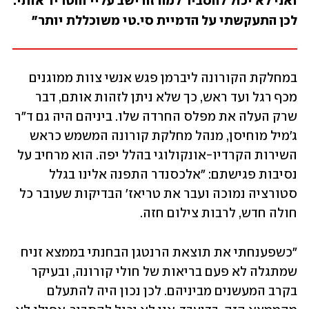
ואני לא יכול להסביר למה זה ישב עליי והטריד אותי. 
לכן התעקשתי על הדמיית סי.טי משוכללת יותר" 
במחלקת הקורונה ליברמן פגש אנשי צוות ממוגנים 
מכף רגל ועד ראש, כך שלא ניתן לזהות אותם, דבר 
שרק העלה את מפלס החרדה שלו. ביניהם היה גם ד"ר 
ג'מיל מוחיסן, מנהל מחלקת קורונה המשמש כראש 
השירות הקרדיו-אונקולוגי בהלל יפה. הוא מרחיב על 
נסיבות פגישתם: "אלכסנדר התפנה אלינו בגלל 
סטורציה נמוכה ועבר את טריאז' הבדיקות שעובר כל 
חולה חדש, לרבות צילום חזה. 
"כשפענחתי את תוצאת הרנטגן הבחנתי בממצא זניח 
שמתגלה לא פעם בריאות של חולי קורונה, ובעיקר 
בקרב המעשנים מביניהם. לכן נכון היה להתעלם 