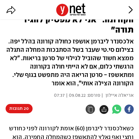
אלכסנדר אובחן עם סרטן בזכות
הקורונה: "אני לא מפסיק להגיד
תודה"
אלכסנדר ליברמן אושפז כחולה קורונה בהלל יפה.
בצילום סי.טי שעבר בשל הסתבכות המחלה התגלה
ממצא חשוד שהוביל לגילוי של סרטן בריאות. "לא
הרגשתי כלום, אם לא הייתי חולה בקורונה
ומתאשפז - סרטן הריאה היה מתפשט בגוף שלי.
הקורונה הצילה אותי", הוא אומר
אריאלה איילון
| פורסם:
09.08.22 | 07:37
20 תגובות
כשאלכסנדר ליברמן (60) אומת לקורונה לפני כחודש 
וחצי ואף נאלץ להתאשפז כשהמחלה החמירה, הוא 