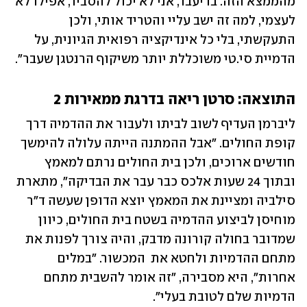
מהממצא הזה. בדיעבד, אני לא יכול להסביר, אפילו לא 
לעצמי, למה זה ישב עליי והטריד אותי, ולכן 
התעקשתי, בלי כל אינדיקציה רפואית הגיונית, על 
הדמיית סי.טי משוכללת יותר משיקוף הרנטגן שעבר". 
התוצאה: סרטן ריאה בדרגת ממאירות 2
ליברמן העדיף לשוב לביתו ולעבור את ההדמיה דרך 
קופת החולים. "אבל ההמתנה הייתה עלולה להימשך 
חודשים ארוכים, ולכן בית החולים נרתם למאמץ 
ובתוך 24 שעות אלכס כבר עבר את הבדיקה", מתארת 
סילביה ומציינת את המאמץ יוצא הדופן שעשה ד"ר 
מוחיסן לביצוע ההדמיה בשטח בית החולים, כיוון 
שמדובר בחולה קורונה מדבק, והיה צורך לפנות את 
מתחם ההדמיות ולחטא את  המכשור. "במלים 
אחרות", היא מסבירה, "זה אומר להשבית מתחם 
הדמיות שלם לטובת בעלי".