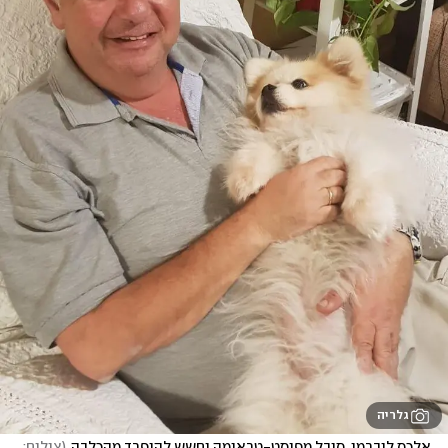
גלריה
אלכס ליברמן. סובל מפוסט-טראומה וחשש להיפרד מהכלבה
(
צילום: 