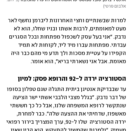
אלבום פרטי
)
למרות שבשנתיים וחצי האחרונות ליברמן נחשף לאר 
מעט למאומתים, לרבות אשתו ובניו שחלו, הוא לא 
נדבק. "אני בעל עסק לשכפול מפתחות ובכל הסגרים 
עבדתי. מפתחות עברו מיד ליד, לקוחות לא תמיד 
הקפידו על עטיית מסכות ולך תדע מי מהם כבר היה 
מאומת. אבל אני נשארתי בריא", הוא אומר. 
הסטורציה ירדה ל-92 והרופא פסק: למיון
עד שבבדיקת אנטיגן ביתית התגלה שגם טפלון בסופו 
של דבר נדבק. "בגלל מצבי הלבבי אשתי ישר הציעה 
שנתקשר לרופא המשפחה שלנו, אבל כל כך חששתי 
מאשפוז, שדחיתי את ההצעה שלה". כבר למחרת, 
ירדה הסטורציה  שלו ל-92, ערך המצריך בירור רפואי 
מעמיק. "ולמרות שהמשיך להתעקש, הוא הבין שאין 