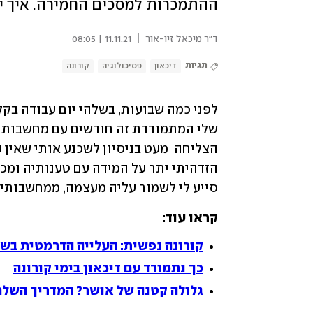
ההתמכרות למסכים החמירה. איך י
|
ד"ר מיכאל זיו-אור
11.11.21 | 08:05
תגיות
דיכאון
פסיכולוגיה
קורונה
סייע לי לשמור עליה מעצמה, ממחשבותיה
קראו עוד:
קורונה נפשית: העלייה הדרמטית בשי
כך נתמודד עם דיכאון בימי קורונה
גלולה קטנה של אושר? המדריך השלם 