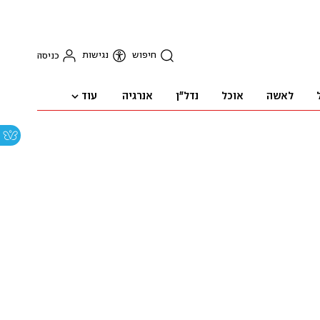
חיפוש
נגישות
כניסה
עוד
לאשה
אוכל
נדל"ן
אנרגיה