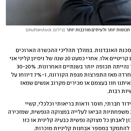
כופות יותר ולעיתים מורכבות יותר
(
צילום: shutterstock
)
אנשי בריאות הנפש מתמודדים רבות עם סכנת האובדנות. במהלך תהליכי ההכשרה הארוכים 
נלמדים פרוטוקולים שונים לניהול מצבים קריטיים אלו. אחרי כמעט 20 שנה של ניסיון קליני אני 
סבור שאין זה מקרי שתדירות שיחות אלו נהייתה תכופה יותר בשנתיים האחרונות. 30-20% 
מהאוכלוסייה דיווחו על תסמיני דיכאון וחרדה מאז התפרצות מגפת הקורונה, ו-7% דיווחו על 
מחשבות אובדניות. אני משוכנע שרבים מאיתנו חוו בעצמם או מכירים מקרוב אנשים שמאז 
ות רבות.
תהליכים פסיכו-סוציאליים שונים כגון בידוד חברתי, חוסר ודאות בריאותי וכלכלי, קשיי 
מערכות המדינה לקבל החלטות ומצוקות משפחתיות הביאו לעלייה במצוקה הנפשית, שמזכירה 
במידה רבה ימי מלחמה. על אף שזה לא נכון לאבחן כל מצוקה נפשית כבעיה קלינית או כזו 
 להתמקד במספר אבחנות קליניות מוכרות.