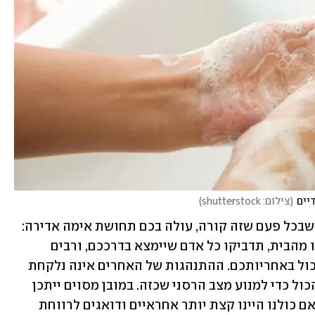
יים
(
צילום: shutterstock
)
דמיינו שאתם משתעלים מעט לאחרונה, ושבכל פעם שזה קורה, עולה בכם תחושת אימה אדירה: 
לא רק שחליתם בקורונה, אלא שאם תצאו מהבית, תדביקו כל אדם שיימצא בדרככם, ורבים 
אחרים יידבקו וימותו. אתם מרגישים שהכול באחריותכם. ההתנהגות של האחרים אינה נלקחת 
בחשבון. זו אחריותכם הבלעדית לעשות הכול כדי למנוע מצב הרסני שכזה. במובן מסוים ייתכן 
שמגפת הקורונה הייתה נכחדת מהעולם אם כולנו היינו קצת יותר אחראיים ודואגים לרווחת 