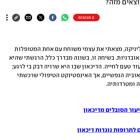
וצאים מזה?
2 תגובות
לפני כמה שבועות, בשלהי יום עבודה בקליניקה, מצאתי את עצמי משוחח עם אחת המטופלות 
שלי המתמודדת זה חודשים עם מחשבות אובדניות. בשיחה זו, בשונה מבדרך כלל, הרגשתי שהיא 
הצליחה  מעט בניסיון לשכנע אותי שאין עוד טעם לחייה. הדיכאון שבו היא שרויה דבק בי לרגע; 
הזדהיתי יתר על המידה עם טענותיה ומכאוביה הנפשיים, אך האינסטינקט הטיפולי שרכשתי 
 ומטרדותיה.
עור הסובלים מדיכאון
לתרופות נוגדות דיכאון