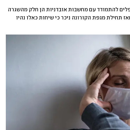
שיחות שבהן יש מאמץ כביר לסייע למטופלים להתמודד עם מחשבות אובדניות הן חלק מהשגרה 
הטיפולית של אנשי בריאות הנפש, אבל מאז תחילת מגפת הקורונה ניכר כי שיחות כאלו נהיו 