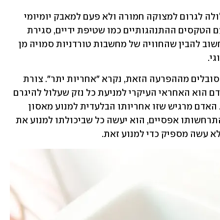
 עלולה לגרום למצוקה חמורה ולא פעם למאבק יומיומי 
שיכול לפגוע בתפקוד. למרות ההיכרות עם הטקסים ההתנהגותיים כמו שטיפת ידיים, סגירת 
דלתות או סידור חפצים באופן סימטרי, חשוב להבין שהחוויה של מחשבות טורדניות סמויה מן 
י.
אחד מאופני החשיבה האופייניים לאלו הסובלים מההפרעה הזאת, נקרא "אחריות יתר". צורת 
חשיבה זו מתבטאת באמונה עמוקה שהאדם הוא האחראי העיקרי למניעת כל נזק שעלול להיגרם 
לעצמו, לאהובים עליו או לאנשים אחרים. האדם מרגיש שזו אחריותו הבלעדית למנוע מאסון 
פוטנציאלי להתרחש. גם אם הסיכויים להתרחשותו אפסיים, הוא יעשה כל שביכולתו למנוע את 
 עשה מספיק כדי למנוע זאת.