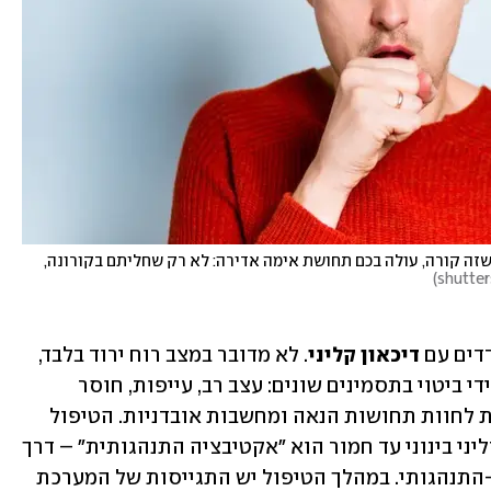
דמיינו שאתם משתעלים מעט לאחרונה, ושבכל פעם שזה קורה, עולה בכם תחושת אימה אדירה: לא רק שחליתם בקורונה, 
)
דים עם 
דיכאון קליני
. לא מדובר במצב רוח ירוד בלבד, 
אלא בתופעה פסיכו-פיזיולוגית שבאה לידי ביטוי בתסמינים שונים: עצב רב, עייפות, חוסר 
מוטיבציה, קשיי ריכוז וזיכרון, חוסר יכולת לחוות תחושות הנאה ומחשבות אובדניות. הטיפול 
הפסיכולוגי היעיל ביותר למצבי דיכאון קליני בינוני עד חמור הוא "אקטיבציה התנהגותית" – דרך 
טיפול המבוססת על הטיפול הקוגניטיבי-התנהגותי. במהלך הטיפול יש התגייסות של המערכת 