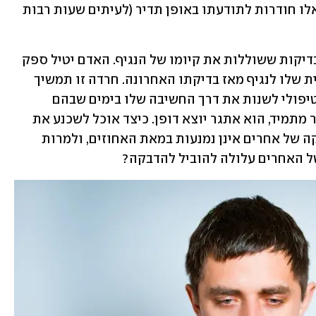
האחר, אבל עבור האדם הטרוד מחשבות אלו חודרות לתודעתו באופן תדיר (לעיתים שעות רבות 
המחשבות אינן חולפות גם אם הוא עבר בדיקות ששוללות את קיומו של הנגיף. האדם יטיל ספק 
באיכות הבדיקה או בחשיפה הפוטנציאלית שלו לנגיף מאז בדיקתו האחרונה. חרדה זו תמשיך 
ללוות אותו למרות הממצאים. הניסיון הטיפולי לשנות את דרך החשיבה שלו בימים שבהם 
הסיכון להידבק ולהדביק נוכח בחיינו יותר מתמיד, הוא אתגר יוצא דופן. כיצד אוכל לשכנע את 
המטופל הטרוד שהדבקות בנגיף או הדבקה של אחרים אינן נמנעות במאת האחוזים, ולמרות 
של האחרים עלולה להוביל להדבקה? 