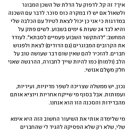
איך? זה קל. לדפוק על הדלת של השכן המבוגר 
ולשאול אם יש לו במקרה כוס סוכר. לדבר עם השכנה 
במדרגות כי אני כן יכול לצאת לטיול עם הכלבה שלי 
והיא לבד 24 שעות 6 ימים בשבוע. לשים פתק על 
המחשב: "להתקשר השבוע פעמיים לסבתא". לעודד 
את הקרובים המבוגרים (גם הדודים) לצאת ולפגוש 
חברים. להזכיר להם שאין שום דבר שעושה טוב על 
הלב (ולמוח) כמו להיות שייך לחבורה, ההרגשה שאני 
חלק משָלם אנושי. 
נכון, יש ממשלה שצריכה לשפר מדיניות, ועיריות, 
ועמותות. אבל בסוף מי שייקח אחריות ויוציא אותם 
מהבדידות והסכנה הזו הוא אנחנו. 
מי שלימדה אותי את השיעור החשוב הזה היא אימא 
שלי, שלא רק שלא הפסיקה להגיד לי שהחברים 