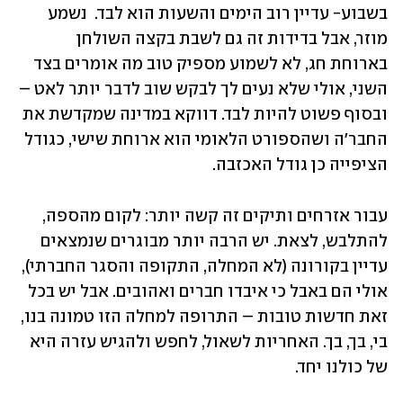
בשבוע- עדיין רוב הימים והשעות הוא לבד.  נשמע 
מוזר, אבל בדידות זה גם לשבת בקצה השולחן 
בארוחת חג, לא לשמוע מספיק טוב מה אומרים בצד 
השני, אולי שלא נעים לך לבקש שוב לדבר יותר לאט – 
ובסוף פשוט להיות לבד. דווקא במדינה שמקדשת את 
החבר'ה ושהספורט הלאומי הוא ארוחת שישי, כגודל 
הציפייה כן גודל האכזבה. 
עבור אזרחים ותיקים זה קשה יותר: לקום מהספה, 
להתלבש, לצאת. יש הרבה יותר מבוגרים שנמצאים 
עדיין בקורונה (לא המחלה, התקופה והסגר החברתי), 
אולי הם באבל כי איבדו חברים ואהובים. אבל יש בכל 
זאת חדשות טובות – התרופה למחלה הזו טמונה בנו, 
בי, בך, בך. האחריות לשאול, לחפש ולהגיש עזרה היא 
של כולנו יחד. 