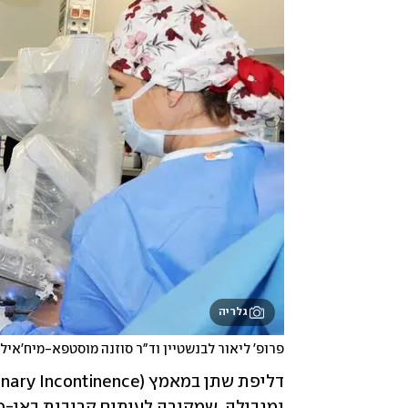
גלריה
פרופ' ליאור לבנשטיין וד"ר סוזנה מוסטפא-מיח'איל