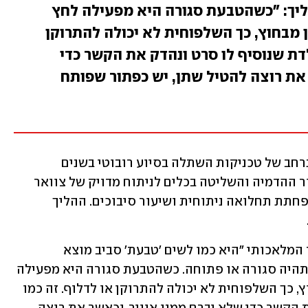
ליך: "כשהטבעת סגורה היא מפעילה לחץ
מבחוץ, כך השלפוחית לא יכולה להתרוקן
ולדת שנוסיף לו סרט ונהדק את הקשר כדי
 את רוצה להטיל שתן, יש כפתור שפותח
עם זאת, מציין פרופ' לבנשטיין כי אימוץ נרחב של טכניקות השתלה בסיוע רובוטי בשנים 
האחרונות יצר שינוי משמעותי, תוך שיפור ההדמיה והשליטה בכלים לניתוח מדויק של צוואר 
שלפוחית השתן, ולכן קיים פוטנציאל להפחתת תחלואה ניתוחית ושיעור סיבוכים. ההליך 
פרופ' לבנשטיין מסביר כי השתלת הסוגר המלאכותי "היא כמו לשים 'טבעת' סביב מוצא 
שלפוחית השתן, שאפשר לשלוט עליה שתהיה סגורה או פתוחה. כשהטבעת סגורה היא מפעילה 
לחץ על הצינור של שלפוחית השתן מבחוץ, כך השלפוחית לא יכולה להתרוקן או לדלוף. זה כמו 