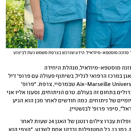
מימין: פרופ' ליאור לבנשטיין, פרופ' ז'יל קרסנטי וד"ר סוזנה מוסטפא-מיח'איל. הידע שנרכש בצרפת משמש כעת לביצוע 
את הניתוחים המורכבים הוביל עם ד"ר סוזנה מוסטפא-מיח'איל, מנהלת היחידה 
לאורוגינקולוגיה וניתוחי שיקום רצפת האגן במרכז הרפואי לגליל, בשיתוף פעולה עם פרופ' ז'יל 
קרסנטי מבית החולים האוניברסיטאי Aix-Marseille University שבמרסיי, צרפת. "פרופ' 
קרסנטי הוא אורולוג בכיר, מהמומחים הגדולים בתחום זה בעולם. טרם הניתוחים, נסענו אליו אני 
וד"ר מוסטפא-מיח'איל והתלווינו אליו ליומיים של ניתוחים. כמה חודשים לאחר מכן הוא הגיע 
ל", סיפר פרופ' לבנשטיין. 
לדבריו, לא נצפו סיבוכים בניתוחים, המטופלות עברו צילום רנטגן של האגן 24 שעות לאחר 
הניתוח, לאימות מיקום תקין של המערכת. כמו כן, כל המטופלות נבדקו אחת לשבוע. "הצפי הוא 