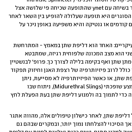
Deficiency, ISD). פרופ' לבנשטיין הסביר בשיחה עם ynet שהתופעה שכיחה פי שלושה אצל 
נשים מאשר אצל גברים. "פגיעה בתפקוד הסוגרים היא תופעה שעלולה להופיע בין השאר לאחר 
לידות מרובות, לידות מכשירניות, ניתוחים קודמים או גנטיקה והיא משפיעה באופן ניכר על 
לדבריו, דליפת שתן נחלקת לשני מצבים עיקריים: האחד הוא דליפת שתן במאמץ - המתרחשת 
בזמן פעילות גופנית, שיעול או צחוק, והשני הוא מצב המכונה שלפוחית רגיזה, שמתבטא 
בדחיפות למתן שתן, בתדירות גבוהה של מתן שתן ואף בקימה בלילה לצורך כך. פרופ' לבנשטיין 
אומר שקו הטיפול הראשון במצבים הללו כולל לרוב פיזיותרפיה של רצפת האגן וחיזוק תפקוד 
השרירים. "במקרים חמורים יותר של דליפת שתן, או כאשר הפיזיותרפיה לא מסייעת, ניתן 
לשקול טיפולים כירורגיים, כגון מתלה אמצע שופכתי (Midurethral Slings), ניתוח שבו 
משתילים רצועה סינתטית מתחת לשופכה כדי לתמוך בה ולמנוע דליפת שתן בעת הפעלת לחץ 
ואולם, לדבריו, ניהול מתמשך או חוזר של דליפת שתן, לאחר כישלון טיפולים אלה, מהווה אתגר 
קליני משמעותי. "ניתן להציע ניתוח חוזר אך הסיכוי להצלחתו נמוך יותר, ובמקרים שבהם גם 