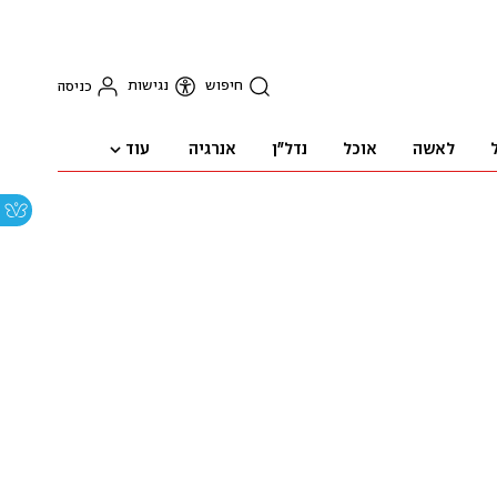
חיפוש
נגישות
כניסה
עוד
לאשה
אוכל
נדל"ן
אנרגיה