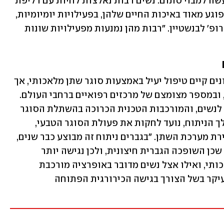
ניסיון נוסף לא מצליח, אנחנו מגיעים למעשה למבוי סתום. נשים רבות נאלצות לחיות עם דליפת 
שתן ללא אפשרות טיפול ממשית, מצב שפוגע מאוד באיכות החיים שלהן, בפעילויות יומיומיות, 
ביחסי מין ובאירועים חברתיים", מוסיף פרופ' לבנשטיין. "רבות מהן נמנעות מפעילויות שונות 
פרופ' לבנשטיין מציין כי בעשורים האחרונים קיים טיפול יעיל באמצעות סוגר שתן מלאכותי, אך 
עד כה הוא בוצע בישראל אך ורק בגברים, ובמספר מצומצם של מרכזים רפואיים ברחבי העולם. 
זאת בשל ההבדלים האנטומיים בין גברים לנשים, והמורכבות הטכנית הכרוכה בהשתלת הסוגר 
בנשים. הסוגר המלאכותי, שמושתל במהלך הניתוח, נועד לחקות את פעולת הסוגר הטבעי, 
המאפשר שליטה מבוקרת בפתיחת ובסגירת מערכת השתן. "בגברים ניתוח זה מבוצע כבר שנים, 
אבל אצל נשים מדובר בהליך מורכב יותר, שכן השופכה הגברית חיצונית, ולכן נגישה יותר 
מבחינה כירורגית להשתלת הסוגר המלאכותי, ואילו אצל נשים מדובר באופרציה מורכבת 
בהרבה, עם סיכון גבוה יותר לסיבוכים, בעיקר בשל הצורך בגישה הכירורגית הפתוחה 