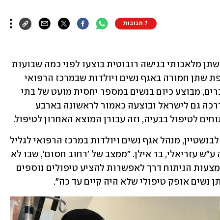
7 תגובות
ארבעה ניתוחים ייחודיים להשתלת סוגר שתן מלאכותי בגישה רובוטית בוצעו לפני כמה שבועות 
לראשונה בישראל בנשים הסובלות מדליפת שתן חמורה באגף נשים ויולדות שבמרכז הרפואי 
לגליל בנהריה. הניתוח, שמוכר בעיקר בגברים, מבוצע כיום בנשים במספר יחסית מועט של בתי 
חולים ברחבי העולם. השיטה עשתה את דרכה גם לישראל ובוצעה כאמור לראשונה בארבע 
"מדובר בפריצת דרך", אומר פרופ' ליאור לבנשטיין, מנהל אגף נשים ויולדות במרכז הרפואי לגליל 
ומשנה לדיקנית וראש בית הספר לרפואה ע"ש עזריאלי, בר אילן. "ממצב של 'רחוב חסום', שבו לא 
היה לי מה להציע לאותן נשים, פתחנו באמצעות הניתוח דרך לאפשרות להציע טיפולים נוספים 
ן נשים אופק טיפולי שלא היה קיים עד כה". 