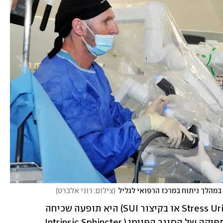
 במהלך ניתוח במרכז הרפואי לגליל
(
צילום: רוני אלברט
)
דליפת שתן במאמץ (Stress Urinary Incontinence או בקיצור SUI) היא תופעה שכיחה 
ומגבילה, שמקורה לעיתים קרובות באי-ספיקה של הסוגר הפנימי (Intrinsic Sphincter 