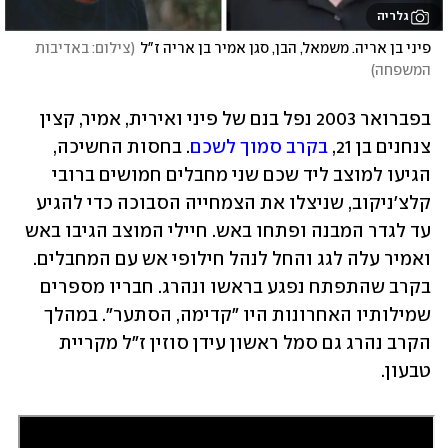
גלריה
פיני בן אריה. משמאל, הבן, סגן אמיר בן אריה ז"ל
(
צילום: באדיבות 
המשפחה
)
בפברואר 2003 נפל בנם של פיני ואירית, אמיר, קצין 
צנחנים בן 21, 
בקרב סמוך לשכם
. בחסות החשיכה, 
הגיעו למוצב ליד שכם שני מחבלים חמושים ברובי 
קלצ'ניקוב, שניצלו את הצמחייה הסבוכה כדי להגיע 
עד לגדר המבנה ופתחו באש. חיילי המוצב הגיבו באש 
ואמיר עלה לגג והחל לנהל חילופי אש עם המחבלים. 
בקרב שהתפתח נפגע בראשו ונהרג. חבריו מספרים 
שמילותיו האחרונות היו "קדימה, הסתער". במהלך 
הקרב נהרג גם סמל ראשון עידן סוזין ז"ל מקריית 
טבעון.