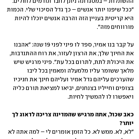
ההשתלות – במסגרתה ניתן לחבר תורמים לחולים. 
"ככל שיפנו יותר אנשים – כך גדל הסיכוי שלי. הכמות 
היא קריטית בעניין הזה והרבה אנשים יוכלו להיות 
מורווחים מזה".
על קבר בנו אמיר, ספד לו פיני לפני 19 שנה: "אהבנו 
את החיוך שלך, את הרצון לעזור, את רוח ההתנדבות, 
את היכולת לתת, לתרום בכל עת". פיני מרגיש שיש 
מלאך ששומר עליו מלמעלה ומאמין בכל ליבו 
שהערכים עליהם גדל אמיר ועליהם חינך את חניכיו 
בצופים וחייליו בצנחנים, יביאו למציאת תורם כליה 
ויאפשרו לו להמשיך לחיות.
כאב שכול, אתה מרגיש שהמדינה צריכה לדאוג לך 
יותר?

"לא, לא. ממש לא. כל הזמן אומרים לי – למה אתה לא 