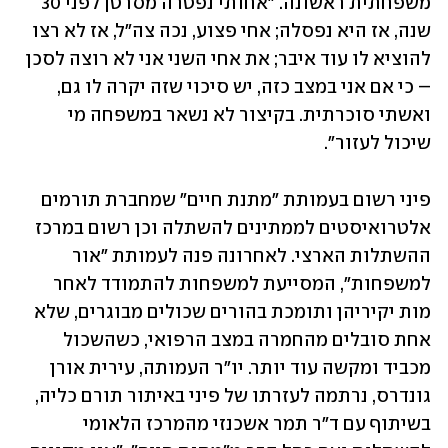
משפחתית ראשונה. "אחותי נפטרה מסרטן לפני 30 
שנה, אז היא נפסלה; אחי פצוע, נכה צה"ל, אז לא רצו 
להוציא לו עוד איבר; את אחי השני אני לא רוצה לסכן 
– כי אם אני במצב כזה, יש סיכוי שזה יקרה לו גם, 
ואשתי סוכרתית. בקיצור לא נשאר במשפחה מי 
שיכול לעזור". 
פיני רשום בעמותת "מתנת חיים" שמחברת תורמים 
אלטרואיסטים לממתינים להשתלה וכן רשום במרכז 
ההשתלות הארצי. לאחרונה פנה לעמותת "אור 
למשפחות", המסייעת למשפחות להתמודד לאחר 
מות יקיריהן ותומכת בהורים שכולים מבוגרים, שלא 
אחת סובלים מהחמרה במצב הרפואי, כשהשכול 
מכביד ומקשה עוד יותר. יו"ר העמותה, עירית אורן 
גונדרס, נרתמה לעזרתו של פיני באיתור תורם כליה, 
בשיתוף עם ד״ר תמר אשכנזי מהמרכז הלאומי 