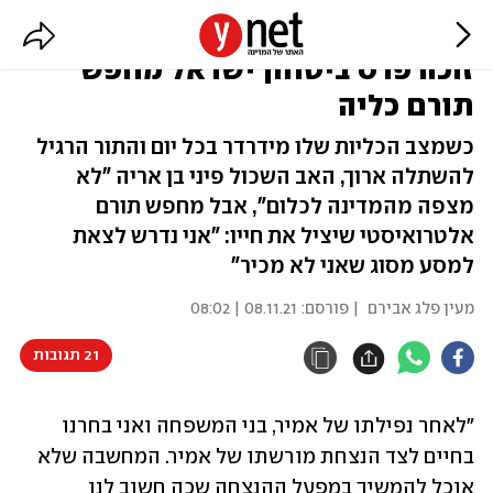
19 שנה אחרי ששכל את בנו הקצין –
זוכה פרס ביטחון ישראל מחפש
תורם כליה
כשמצב הכליות שלו מידרדר בכל יום והתור הרגיל
להשתלה ארוך, האב השכול פיני בן אריה "לא
מצפה מהמדינה לכלום", אבל מחפש תורם
אלטרואיסטי שיציל את חייו: "אני נדרש לצאת
למסע מסוג שאני לא מכיר"
מעין פלג אבירם
| פורסם:
08.11.21 | 08:02
21 תגובות
"לאחר נפילתו של אמיר, בני המשפחה ואני בחרנו 
בחיים לצד הנצחת מורשתו של אמיר. המחשבה שלא 
אוכל להמשיך במפעל ההנצחה שכה חשוב לנו 