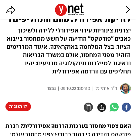
החשש למחסור בציוד הדרוש
לזריקת אפידורל: מהם התחליפים?
יצרנית צינוריות עירוי אפידורלי ללידה ולשיכוך
כאבים "פורטקס" הודיעה על חשש ממחסור בייבוא
הציוד, בצל המלחמה באוקראינה. איגוד המרדימים
הזהיר מפני המחסור, אולם במשרד הבריאות
ובאיגוד למיילדות וגינקולוגיה מרגיעים: יהיו
תחליפים עם הרדמה אפידורלית
ד"ר איתי גל
| פורסם:
08.10.22 | 15:55
17 תגובות
האם צפוי מחסור בערכות הרדמה אפידורלית? 
חברת 
פורטקס הזהירה כי בתוך כחודש צפוי מחסור עולמי 