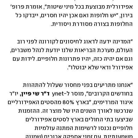
אפידורלית מבוצעת בכל מיני שיטות", אומרת פרופ' 
בירון, "יש חלופות ואם אכן יהיו חסרים, ייבדקו כל 
החלופות בצורה מסודרת ויסודית. 
"המדינה ידעה לדאוג לחיסונים לקורונה לפני רוב 
העולם, מערכת הבריאות שלנו יודעת לנהל משברים, 
וגם אם יהיה כזה, יהיו פתרונות חלופיים. לידות עם 
אפידורל ודאי שלא יבוטלו".
"אנחנו מתריעים בפני מחסור שעלול להתהוות 
בחודשים הקרובים", מוסר ל-ynet  
ד"ר שי פיין,
 יו"ר 
איגוד המרדימים, "בארץ 80% מהסטים האפידורליים 
שנרכשו לאורך השנים היו של מוצר זה. ההזמנות 
שביצעו בתי החולים בארץ לסטים אפידורלים 
חלופיים נכנסו לרשימות המתנה עולמיות 
משמעותיות, עם זמני אספקה ארוכים (שמונה 