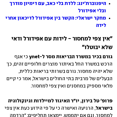
היפנוברת'ינג: ללדת בלי כאב, עם דימיון מודרך 
ובלי אפידורל
מחקר ישראלי: הקשר בין אפידורל לדיכאון אחרי 
לידה
"אין צפי למחסור - לידות עם אפידורל ודאי 
שלא יבוטלו"
גורם בכיר במשרד הבריאות מסר ל-ynet 
כי אגף 
הרכש במשרד החל באיתור מוצרים חלופיים זהים, כך 
שלא יהיה מחסור. גורם בשרותי בריאות כללית, 
הבעלים של מרבית בתי החולים בישראל, אמר כי קיים 
מלאי מספיק במחסנים ואין צפי למחסור.
פרופ' טל בירון, יו"ר האיגוד למיילדות וגינקולוגיה 
בישראל
, הרגיעה ואישרה כי על פי הידוע כעת אין צפי 
למחסור, וגם אם יתממש, יימצאו תחליפים: "הרדמה 