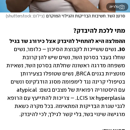
גלריה
סרטן השד. חשיבות הבדיקות והגילוי המוקדם
(
צילום: shutterstock
)
מתי ללכת להיבדק?
ההמלצה היא להתחיל להיבדק אצל כירורג שד בגיל 
30.
 נשים ששייכות לקבוצת הסיכון – כלומר, נשים 
שחלו בעבר בסרטן השד, נשים שיש להן קרובת 
משפחה מדרגה ראשונה שחלתה בסרטן השד, נשאיות 
מוטציות בגנים BRCA, נשים שטופלו בצעירותן 
בטיפולי קרינה נגד לימפומה מסוג הודג'קינס ונשים 
עם היסטוריה רפואית של מצבים בשם: atypical 
hyperplasia או LCIS. – צריכות להתייעץ עם הרופא 
לגבי שגרת הבדיקות המתאימה. בכל מקרה כשאת 
מרגישה שינוי בשד, בלי קשר לגילך, לכי להיבדק.