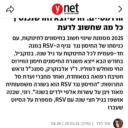
חיסוני תינוקות - השינויים
הדרמטיים: זה שיוצא וזה שנכנס |
כל מה שחשוב לדעת
2025 מסמנת שינוי חשוב בחיסונים לתינוקות, עם
כניסתו של החיסון נגד נגיף ה-RSV במנה
חד-פעמית לכל התינוקות עד גיל שנה. במקביל,
בחודש הבא ייצא משגרת החיסונים חיסון הווירוס
החי מוחלש לפוליו. ד"ר אלבוקרק, סמנכ"ל וראש
חטיבת רפואה במאוחדת, ואחד מחברי ועדת סל
התרופות: "החיסון נגד RSV הוא בשורה משמעותית
מאוד ויגן על עשרות אלפי ילדים בשנה". רוני, שבנה
אושפז בגיל חצי שנה עם RSV, מספרת על הסיוט
שעברו
אור הדר
| עודכן:
20.02.25 | 04:38