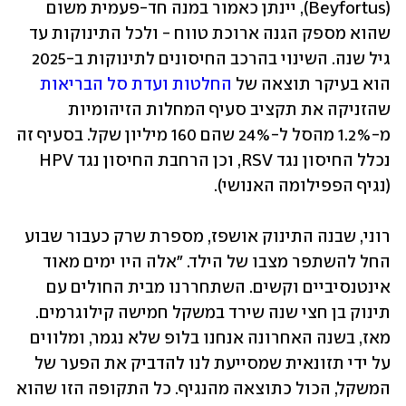
(Beyfortus), יינתן כאמור במנה חד-פעמית משום 
שהוא מספק הגנה ארוכת טווח - ולכל התינוקות עד 
גיל שנה. השינוי בהרכב החיסונים לתינוקות ב-2025 
הוא בעיקר תוצאה של 
החלטות ועדת סל הבריאות
שהזניקה את תקציב סעיף המחלות הזיהומיות 
מ-1.2% מהסל ל-24% שהם 160 מיליון שקל. בסעיף זה 
נכלל החיסון נגד RSV, וכן הרחבת החיסון נגד HPV 
(נגיף הפפילומה האנושי). 
רוני, שבנה התינוק אושפז, מספרת שרק כעבור שבוע 
החל להשתפר מצבו של הילד. "אלה היו ימים מאוד 
אינטנסיביים וקשים. השתחררנו מבית החולים עם 
תינוק בן חצי שנה שירד במשקל חמישה קילוגרמים. 
מאז, בשנה האחרונה אנחנו בלופ שלא נגמר, ומלווים 
על ידי תזונאית שמסייעת לנו להדביק את הפער של 
המשקל, הכול כתוצאה מהנגיף. כל התקופה הזו שהוא 