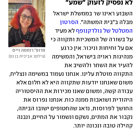
לא נפסיק לזעוק "שמע"
השבוע ראינו שר בממשלת ישראל 
מבלה ב"בית המשתה". 
הסרטון 
המטלטל של גולדקנופף
 לא מעיד 
על בשורה של המשכיות ותקווה כי 
אם על זחיחות וניכור. אין כרגע 
פרופ' רוחמה וייס
מנהיגות ראויה בישראל, והמשימה 
צילום: אביבית בן נון
להעיר את השחר ולהשיב את 
התקווה מוטלת עלינו. אנחנו נעמוד במשימה ונצליח, 
משום שאנחנו יודעות שתקווה היא לא חלום אלא 
עבודה קשה, ומשום שאנו מכירות את ההיסטוריה 
היהודית ושואבות ממנה כוח. אנחנו נפרוס את 
החושך לפרוסות, נדאג שהחטופים ישובו הביתה, 
נקבור את המתים, נשקם ונשמור על החיים, ונבנה 
קהילה טובה ונכונה יותר.