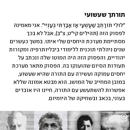
תורתך שעשועי
"לוּלֵי תוֹרָתְךָ שַׁעֲשֻׁעָי אָז אָבַדְתִּי בְעָנְיִי". אני מאמינה 
לפסוק הזה (תהילים קי"ט, צ"ב), אבל לא בכך 
מסתיימת מערכת היחסים שלי איתו. במשך כעשרים 
שנים ניהלתי תוכנית ללימודי ביבליותרפיה ומקורות 
יהודיים, והפסוק הזה היה המוטו שלה ונכתב על 
תעודות הסיום שהוענקו בה. הפסוק מתאר מערכת 
יחסים עמוקה ועשירה עם התורה שהיא שעשוע, 
במובן המחייב של המושג. הוא מבטא אמונה שללא 
אפשרות להשתעשע עם התורה, חיינו היו אובדים 
בעוני, בכאב ובשחיקה של היומיום.