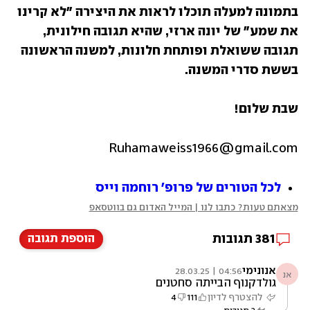
בתמונה למעלה תוכלו לראות את היצירה "לא קרינו 
את שמע" של יונה ארזי, שהיא תגובה חילונית, 
תגובה ששואלת ופותחת חלונות, למשנה הראשונה 
בששת סדרי המשנה.
שבת שלום!
Ruhamaweiss1966@gmail.com
לכל הטורים של פרופ' רוחמה וייס
מצאתם טעות? כתבו לנו | המייל האדום גם בווטסאפ
381
תגובות
הוספת תגובה
אנונימי
04:56 | 28.03.25
אנ
גולדקנוף הבייתה סחטנים
להצטרף לדיון
111
4