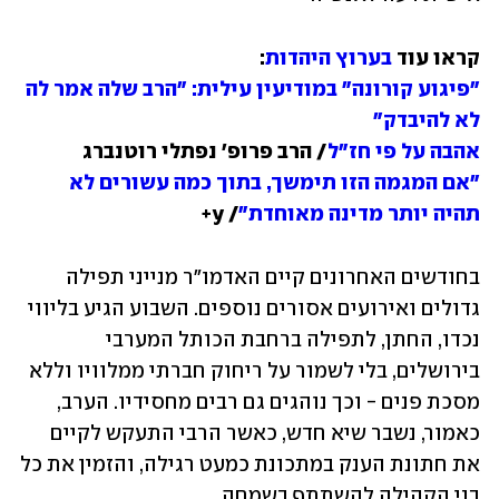
קראו עוד 
בערוץ היהדות
:

"פיגוע קורונה" במודיעין עילית: "הרב שלה אמר לה 
לא להיבדק"

אהבה על פי חז"ל
/ הרב פרופ' נפתלי רוטנברג

"אם המגמה הזו תימשך, בתוך כמה עשורים לא 
תהיה יותר מדינה מאוחדת"
/ y+
בחודשים האחרונים קיים האדמו"ר מנייני תפילה 
גדולים ואירועים אסורים נוספים. השבוע הגיע בליווי 
נכדו, החתן, לתפילה ברחבת הכותל המערבי 
בירושלים, בלי לשמור על ריחוק חברתי ממלוויו וללא 
מסכת פנים - וכך נוהגים גם רבים מחסידיו. הערב, 
כאמור, נשבר שיא חדש, כאשר הרבי התעקש לקיים 
את חתונת הענק במתכונת כמעט רגילה, והזמין את כל 
בני הקהילה להשתתף בשמחה.