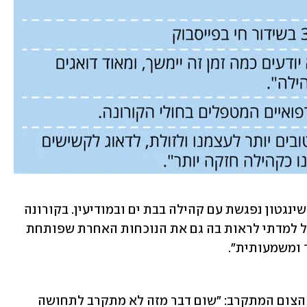
לצד זה, היא מוסיפה, "פתאום קהילה בוושינגטון נפגשת עם קהילה בבת ים ובמודיעין. בקורונה 
יש משהו מאוד מפורר, קשה ומבודד - אבל למדתי לראות בה גם את הנוכחות האחרת שפותחת 
 ומשמעותית".
ועדיין, כראש קהילה משהו נצבט לקראת הצום המתקרב: "שום דבר מזה לא מתקרב לתחושה 