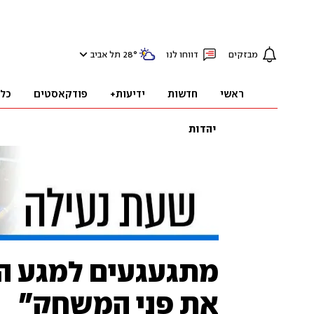
מבזקים
דווחו לנו
°
28
תל אביב
ראשי
חדשות
ידיעות+
פודקאסטים
כל
יהדות
מתגעגעים למגע הא
את פני המשחק"