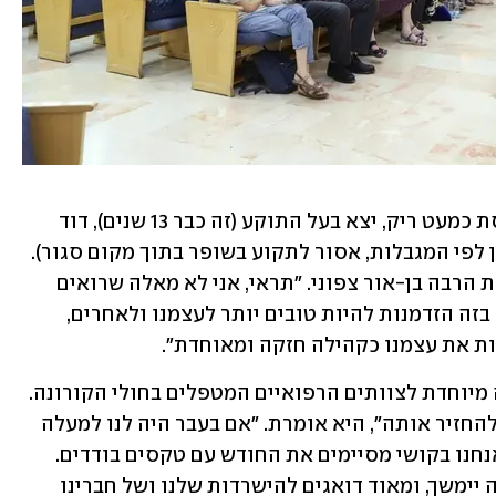
היא מספרת כי בראש השנה, מול בית כנסת כמעט ריק, יצא בעל התוקע (זה כבר 13 שנים), דוד 
קפלן, כדי לתקוע מחוץ לבית הכנסת (שכן לפי המגבלות, אסור לתקוע בשופר בתוך מקום סגור). 
"זה הרגיש כל כך מוזר ולא נורמלי", אומרת הרבה בן-אור צפוני. "תראי, אני לא מאלה שרואים 
במגפה עונש או דבר רע. להיפך, אני רואה בזה הזדמנות להיות טובים יותר לעצמנו ולאחרים, 
ת את עצמנו כקהילה חזקה ומאוחדת".
בתחילת הקורונה יצאה הקהילה בתפילה מיוחדת לצוותים הרפואיים המטפלים בחולי הקורונה. 
"עכשיו, בסיבוב השני, אולי שווה לשקול להחזיר אותה", היא אומרת. "אם בעבר היה לנו למעלה 
מ-300 טקסי בר ובת מצווה בשנה, כיום אנחנו בקושי מסיימים את החודש עם טקסים בודדים. 
אנחנו לא יודעים לאן זה הולך וכמה זמן זה יימשך, ומאוד דואגים להישרדות שלנו ושל חברינו 