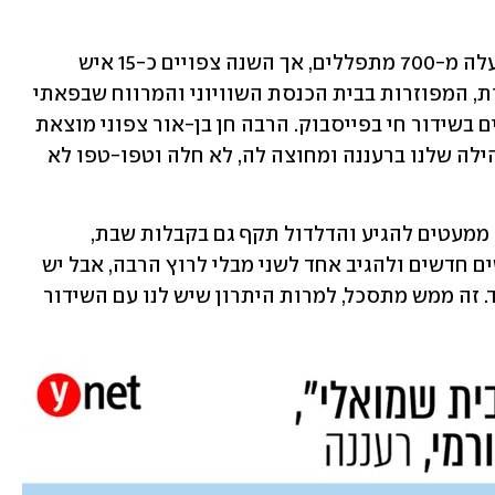
בימים תיקונם מאכלס אולם התפילה למעלה מ-700 מתפללים, אך השנה צפויים כ-15 איש 
שישבו ברווחה בתוך הקפסולות השקופות, המפוזרות בבית הכנסת השוויוני והמרווח שבפאתי 
רעננה. עוד 30 ישתתפו בתפילות ובטקסים בשידור חי בפייסבוק. הרבה חן בן-אור צפוני מוצאת 
נקודה של נחמה: "אף אחד מבין חברי הקהילה שלנו ברעננה ומחוצה לה, לא חלה וטפו-טפו לא 
"הקורונה שינתה את פני המשחק. אנשים ממעטים להגיע והדלדול תקף גם בקבלות שבת, 
כשמגיעים כ-15 אנשים. נחמד לפגוש אנשים חדשים ולהגיב אחד לשני מבלי לרוץ הרבה, אבל יש 
געגוע לחיבוק האנושי, למגע הפיזי, לביחד. זה ממש מתסכל, למרות היתרון שיש לנו עם השידור 