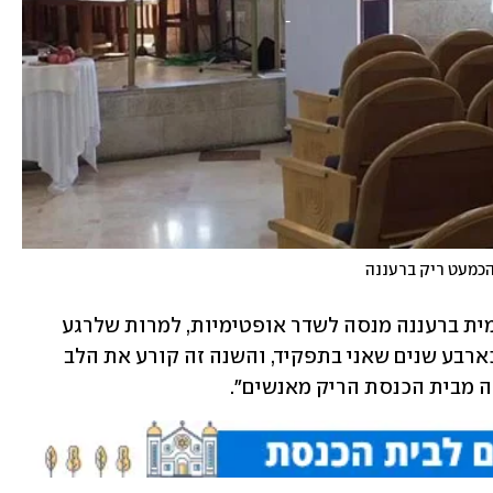
הכמעט ריק ברעננה
רבת קהילת "רענן - בית שמואלי" הרפורמית ברעננה מנסה לשדר אופטימיות, למרות שלרגע 
אחד, היא מרשה לעצמה להודות בכאב: "כארבע שנים שאני בתפקיד, והשנה זה קורע את הלב 
ה מבית הכנסת הריק מאנשים".