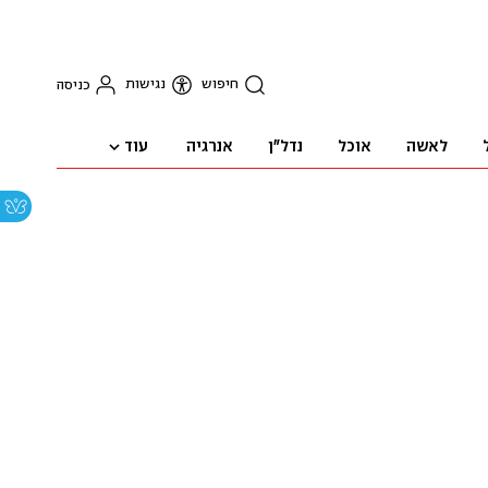
חיפוש
נגישות
כניסה
עוד
לאשה
אוכל
נדל"ן
אנרגיה