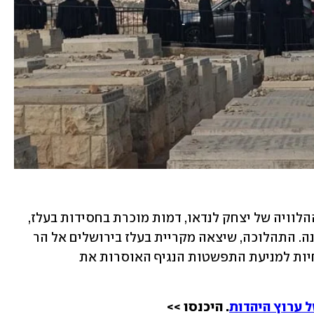
מאות בני אדם השתתפו היום (ג') במסע ההלוויה של יצחק לנדאו, דמות מוכרת בחסידות בעלז, 
שהלך הלילה לעולמו לאחר שחלה בקורונה. התהלוכה, שיצאה מקריית בעלז בירושלים אל הר 
המנוחות גבעת שאול, נערכה בניגוד להנחיות למניעת התפשטות הנגיף האוסרות את 
 ערוץ היהדות
. היכנסו >>