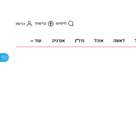
חיפוש
נגישות
כניסה
עוד
לאשה
אוכל
נדל"ן
אנרגיה