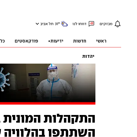
מבזקים
דווחו לנו
°
31
תל אביב
ראשי
חדשות
ידיעות+
פודקאסטים
כל
יהדות
התקהלות המונית ב
השתתפו בהלוויה ש