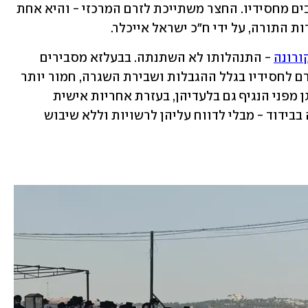
הקפיד על מסכת פנים - וכך נוהגים גם רבים מחסידיו. החצר משתייכת לזרם המרכזי - והיא אחת 
 התורה, על ידי ח"כ ישראל אייכלר.
ורונה
 - התנהלותו לא השתנתה. בבעלזא מסבירים 
שהרבי סבור כי הנזק הרוחני והנפשי הנגרם לחסידיו בגלל ההגבלות ושבירת השגרה, חמור יותר 
מהסכנה לבריאותם. לטענתו, ניתן להתמגן מפני הנגיף גם בלעדיהן, בעזרת אחריות אישית 
ומשמעת עצמית בנוגע לבדיקות ולשהייה בבידוד - מבלי לדווח עליהן לרשויות וללא שיבוש 