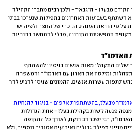
לנדאו שימש בעבר כיד ימינו של האדמו"ר הקודם מבעלז - ה"גבאי" - ולכן רבים מחברי הקהילה 
ליוו אותו למנוחות. לפי עדויות שונות הוא השתתף בשבועות האחרונים בתפילות שנערכו בבתי 
הכנסת במהלך חגי תשרי בניגוד לחוק, זאת על פי הוראת המנהיג הנוכחי של החצר ולפיה יש 
להמשיך ולקיים את מצוות ומנהגי הדת בתקופת התפשטות הקורונה, מבלי להתחשב בהנחיות 
 האדמו"ר
בבית הלוויות שמגר שבשכונת רוממה בירושלים התקהלו מאות אנשים בניסיון להשתתף 
בהספדים. המשטרה ניסתה לפזר את ההתקהלות ומילטה את הארון עם האדמו"ר והמשפחה 
להר המנוחות, כשהיא מאפשרת הלוויה בהשתתפות עשרות אנשים. ההמונים שניסו להגיע להר 
דמו"ר מבעלז, בהשתתפות אלפים - בניגוד להנחיות
. 
. אף שהמגפה פגעה קשות בקהילת בעלז - אחת הגדולות 
בישראל - והפילה בה חללים רבים, בולט האדמו"ר, רבי ישכר דב רוקח, לאורך כל התקופה 
באי-ציות מופגן לתקנות הקורונה. הוא קיים מנייני תפילה גדולים ואירועים אסורים נוספים, ולא 