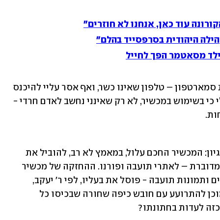
ורונה עוד כאן, אנחנו לא חוזרים"
הילה היהודית בסרפסייד בהלם"
ילד מסאטמר הפך לחייל
רבי יעקב נהג לנזוף בי חמורות על החזקת סמארטפון – טלפון שאינו כשר, ואף אסר עליי להיכנס 
לביתו עם "המכשיר הטמא". הוא הבהיר לי כי בשימוש במכשיר, לא רק שאינני נחשב לאדם חרדי - 
ת. 
הטיעון שהעלה, צריך לומר, לא משולל היגיון: המכשיר החכם עלול, במאמץ לא רב, להוביל את 
המשתמש בו לעברי פי-פחת, או בעברית מדוברת – לאתרי תועבה ופורנו. ההחזקה של מכשיר 
הכולל בתוכו, במרחק לחיצה, ים של סרטים ותמונות תועבה - פוסל את בעליו, לפי ר' יעקב, 
כאישיות דתית או אפילו כאדם כשר. מי מוכן להתרועע עם חובש כיפה שחורה שבכיסו כל 
כזה לעדות בחתונתו? 