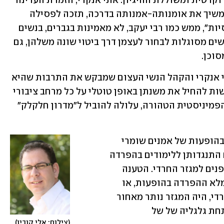
הטהור - והסייג שלהן הוא ההפרדה הבירוקרטית ומשוללת ההיגיון. אתי אנקרי, הזמרת העדינה 
והמופלאה שחזרה בתשובה ומבקשת להמשיך את אומנותה-אמנותה בדרכה, תזכה לפסילה 
קטגורית שכן "הפמינסטיות האורתודוכסיות", ממש כמו רבי יעקב, לא מאמינות בגברים, בנשים 
או במין האנושי ככלל. הן לא מאמינות שנשים מסוגלות לבחור לעצמן דרך ביטוי שונה משלהן, גם 
וכן.
ה"אורתודוכסיה" הזו לא נעצרת אצל אתי אנקרי והקהל הנשי העצום שמבקש את התרבות שהיא 
מוכרת. תומכות הפמיניזם הרדיקלי מבקשות להחיל את משנתן באופן טוטלי על כל מרחב ציבורי 
– בחסות הטענה כי כל חריגה מהדוגמה הפמיניסטית הטהורה, עלולה להוביל ל"מדרון חלקלק" 
מכאן מגיעה עמדתן הנחרצת נגד הפרדה בהופעות של אמנים שומרי 
מצוות המיועדים למגזר החרדי, ומכאן גם התנגדותן ללימודים בהפרדה 
מגדרית במכללות ומרכזים אקדמיים המופנים למגזר החרדי. הטענה 
המקובלת בקרב העוסקים בתחום, כי אלמלא ההפרדה בהופעות, או 
במוסדות ההשכלה הייעודיים לציבור החרדי, היה המגזר נותר מאחור 
ללא פנאי ובעיקר ללא השכלה - נדרסת תחת גלגליה של של 
צילום: אלי קובין