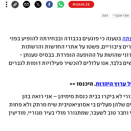
22 תגובות
אתי אנקרי
דעה
עתה
 בטענה כי פוגעים בכבודה ובבחירתה להופיע בפני 
נשים בלבד – והלוחמות נגד הפרדה באתרים ציבוריים, פשטו על אתרי החדשות והרשתות 
החברתיות כדי להצדיק את האיסור העקרוני שהושת על ההופעה הנפרדת. בבסיס טענתן - 
החשש שאם נתיר לאנקרי להופיע בפני נשים בלבד, אנו עלולים להכשיר פעילויות דומות לגברים 
 ערוץ היהדות
. היכנסו >>
גם אם הלוחמות נגד הפרדה במרחב הציבורי לא ביקרו בבית כנסת מימיהן – אני רואה בהן 
פמיניסטיות אורתודוכסיות, שכן הטיעונים שלהן מעלים בי אסוציאטיבית שיח מרתק ולא פחות 
טעון שניהלתי עם רבי יעקב, אברך רדיקלי וחבר טוב לשעבר, שמתגורר מולי בעיר מגוריי, מודיעין 