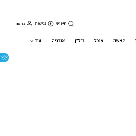
חיפוש
נגישות
כניסה
עוד
לאשה
אוכל
נדל"ן
אנרגיה