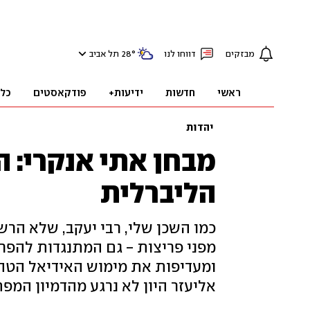
מבזקים
דווחו לנו
°
28
תל אביב
ראשי
חדשות
ידיעות+
פודקאסטים
כל
יהדות
מבחן אתי אנקרי: 
הליברלית
כמו השכן שלי, רבי יעקב, שלא הרשה
מפני פריצות - גם המתנגדות להפרד
ומעדיפות את מימוש האידיאל הטהו
אליעזר היון לא נרגע מהדמיון המפת