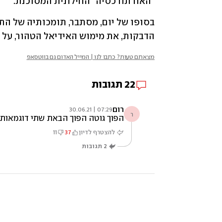
"האורתודכסיה" החילונית המסוכנת. 
הדבקות, את מימוש האידיאל הטהור, על 
מצאתם טעות? כתבו לנו | המייל האדום גם בווטסאפ
22
תגובות
רום
07:29 | 30.06.21
ר
הפוך גוטה הפוך הבאת שתי דוגמאות 
להצטרף לדיון
37
11
2
תגובות