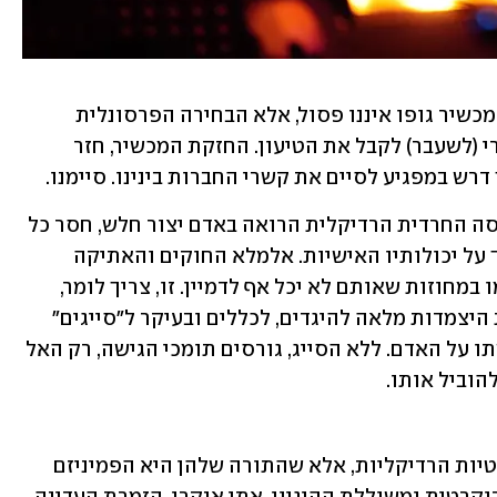
חרף ניסיונותיי להציג טיעון נגדי, ולפיו המכשיר גופו איננו פסול, אלא הבחירה הפרסונלית 
לעשות בו שימוש לא נכון - סרב הרב, חברי (לשעבר) לקבל את הטיעון. החזקת המכשיר, חזר 
רש במפגיע לסיים את קשרי החברות בינינו. סיימנו.
ביסוד הפחד של הרב השכן עומדת התפיסה החרדית הרדיקלית הרואה באדם יצור חלש, חסר כל 
עוגן ובסיס מוסרי, שאיננו רשאי להסתמך על יכולותיו האישיות. אלמלא החוקים והאתיקה 
המוסרית-חרדית, עלול האדם למצא עצמו במחוזות שאותם לא יכל אף לדמיין. זו, צריך לומר, 
תפיסה כמעט מהותנית. תפיסה שדורשת היצמדות מלאה להיגדים, לכללים ובעיקר ל"סייגים" 
("מיגדר מילתא", בחרדית מדוברת) שהושתו על האדם. ללא הסייג, גורסים תומכי הגישה, רק האל 
הוביל אותו. 
את ה"סייג לתורה" מבקשות גם הפמיניסטיות הרדיקליות, אלא שהתורה שלהן היא הפמיניזם 