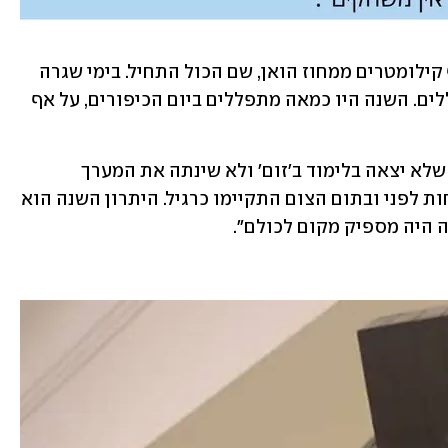
הרב פרוינדליך מתגורר במרחק של כאלף קילומטרים ממחוז הואן, שם הכול התחיל. בימי שגרה 
מאכלס בית הכנסת למעלה מ-300 מתפללים. השנה היו כמאה מתפללים ביום הכיפורים, על אף 
"נראה לי שאנחנו המדינה היחידה בעולם שלא יצאה בלימוד ב'זום' ולא שינתה את המערך 
הלימודי-חינוכי שלה", הוא אומר. "הארוחות לפני ובתום הצום התקיימו כרגיל. היתרון השנה הוא 
ה היה מספיק מקום לכולם".