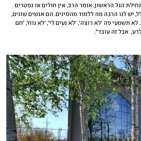
למעט משפחה אחת משנגחאי שחלתה בתחילת הגל הראשון, אומר הרב, אין חולים או נפטרים 
מקרב הקהילה היהודית. "כישראלים ובכלל, יש לנו הרבה מה ללמוד מהסינים. הם אנשים שונים, 
ממושמעים. קיבלו הוראה – אין משחקים. לא תשמעי פה 'לא רוצה', 'לא נעים לי', 'לא נוח', 'חם 
רע,  אבל זה עובד".