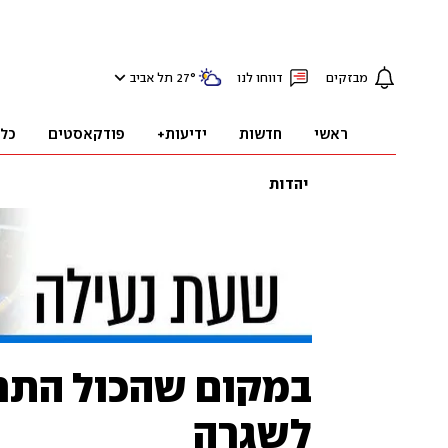
מבזקים
דווחו לנו
°
27
תל אביב
ראשי
חדשות
ידיעות+
פודקאסטים
כל
יהדות
במקום שהכול התחי
לשגרה