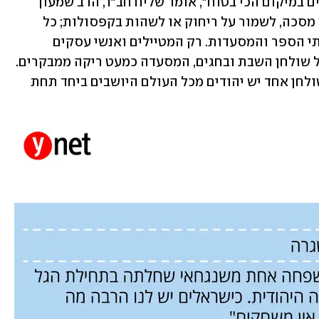
"בזכות הסינים הממושמעים אנחנו נמצאים במיקום הכי בטוח", אומר שליח חב"ד, הרב שמעון 
פרוינדליך, והוא מפרט: "אין חובה לחבוש מסכה, לשמור על ריחוק או לשהות בקפסולות; כל 
המוסדות שלנו פתוחים – בתי הכנסת, בתי הספר והמסעדות. רק המטיילים ואנשי עסקים 
חסרים לנו. לא שומעים בליל של שפות על שולחן השבת ובחגים, המסעדה כמעט ריקה ממבקרים. 
אנחנו מתגעגעים לאווירה המיוחדת שבשולחן אחד יש יהודים מכל העולם היושבים ביחד תחת 