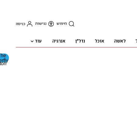
חיפוש
נגישות
כניסה
עוד
לאשה
אוכל
נדל"ן
אנרגיה