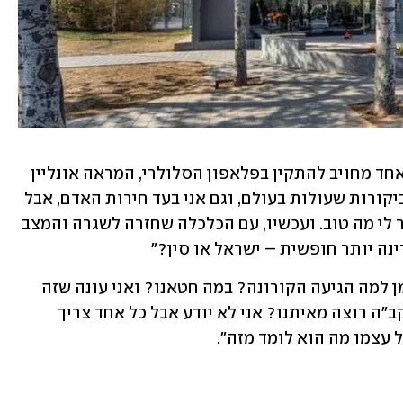
הרב מדבר על תוכנת "קוד החירום" שכל אחד מחויב להתקין בפלאפון הסלולרי, המראה אונליין 
שהוא "ירוק", קרי, ללא חום. "אני מודע לביקורות שעולות בעולם, וגם אני בעד חירות האדם, אבל 
כשזה עומד מול שאלת חיים או מוות ברור לי מה טוב. ועכשיו, עם הכלכלה שחזרה לשגרה והמצב 
ה יותר חופשית – ישראל או סין?"         
חשבון נפש: "אנשים שואלים אותי כל הזמן למה הגיעה הקורונה? במה חטאנו? ואני עונה שזה 
ששואלים שאלות זה כבר דבר טוב. מה הקב"ה רוצה מאיתנו? אני לא יודע אבל כל אחד צריך 
עצמו מה הוא לומד מזה". 