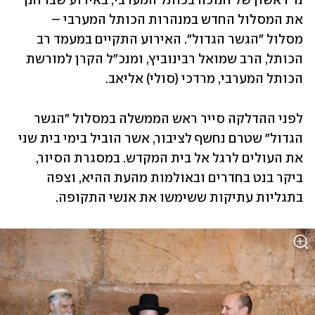
נר ראשון של חנוכה בכותל המערבי, באירוע שבו חנך 
את המסלול החדש במנהרות הכותל המערבי – 
מסלול "הגשר הגדול". האירוע התקיים במעמד רב 
הכותל, הרב שמואל רבינוביץ, ומנכ"ל הקרן למורשת 
הכותל המערבי, מרדכי (סולי) אליאב.
לפני ההדלקה סייר ראש הממשלה במסלול "הגשר 
הגדול" שטרם נחשף לציבור, אשר הוביל בימי בית שני 
את העולים לרגל אל בית המקדש. במסגרת הסיור, 
ביקר בנט בחדרים ובאולמות מהעת ההיא, וצפה 
בתגליות עתיקות ששימשו את אנשי התקופה.