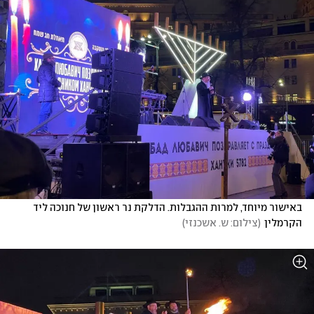
באישור מיוחד, למרות ההגבלות. הדלקת נר ראשון של חנוכה ליד 
הקרמלין
(
צילום: ש. אשכנזי
)