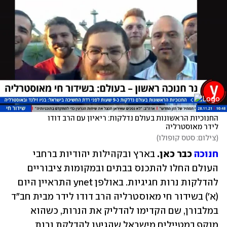
החנוכיות הראשונות בעולם נדלקות: ריאיון עם הרב דודו 
לידר מאוסטרליה
(
צילום: סטס קופולו
)
חנוכה
 כבר כאן.
 בארץ ובקהילות יהודיות ברחבי 
העולם החלו להתכנס בבתים ובמקומות ציבוריים 
להדלקות נרות חגיגיות. באולפן ynet התראיין היום 
(א') בשידור חי מאוסטרליה הרב דודו לידר מבית חב"ד 
במלבורן, שם הקדימו להדליק את הנרות, כשהוא 
מוקף במטיילים מישראל שהגיעו להדלקת נרות 