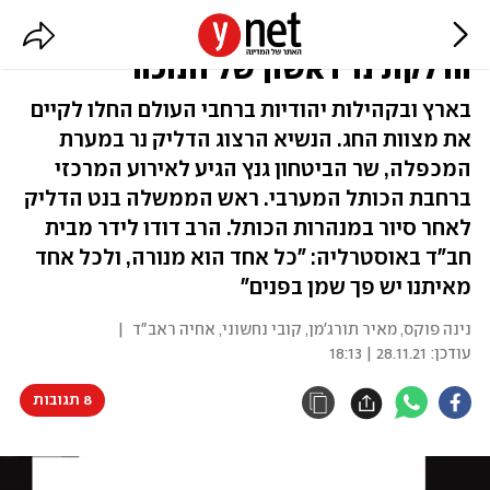
במוסקבה, בוורוצלב ובירושלים:
הדלקת נר ראשון של חנוכה
בארץ ובקהילות יהודיות ברחבי העולם החלו לקיים
את מצוות החג. הנשיא הרצוג הדליק נר במערת
המכפלה, שר הביטחון גנץ הגיע לאירוע המרכזי
ברחבת הכותל המערבי. ראש הממשלה בנט הדליק
לאחר סיור במנהרות הכותל. הרב דודו לידר מבית
חב"ד באוסטרליה: "כל אחד הוא מנורה, ולכל אחד
מאיתנו יש פך שמן בפנים"
נינה פוקס
,
מאיר תורג'מן
,
קובי נחשוני
,
אחיה ראב"ד
|
עודכן:
28.11.21 | 18:13
8 תגובות