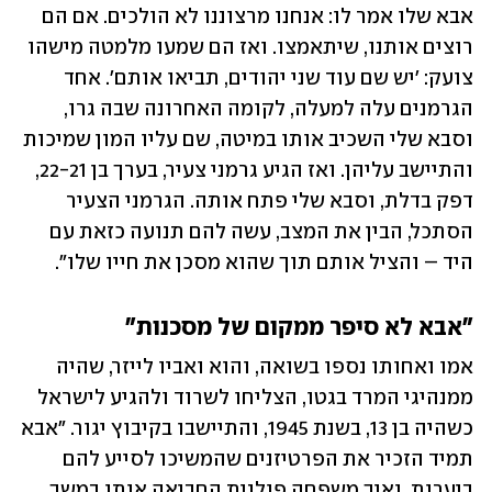
אבא שלו אמר לו: אנחנו מרצוננו לא הולכים. אם הם 
רוצים אותנו, שיתאמצו. ואז הם שמעו מלמטה מישהו 
צועק: 'יש שם עוד שני יהודים, תביאו אותם'. אחד 
הגרמנים עלה למעלה, לקומה האחרונה שבה גרו, 
וסבא שלי השכיב אותו במיטה, שם עליו המון שמיכות 
והתיישב עליהן. ואז הגיע גרמני צעיר, בערך בן 22-21, 
דפק בדלת, וסבא שלי פתח אותה. הגרמני הצעיר 
הסתכל, הבין את המצב, עשה להם תנועה כזאת עם 
היד – והציל אותם תוך שהוא מסכן את חייו שלו".
"אבא לא סיפר ממקום של מסכנות"
אמו ואחותו נספו בשואה, והוא ואביו לייזר, שהיה 
ממנהיגי המרד בגטו, הצליחו לשרוד ולהגיע לישראל 
כשהיה בן 13, בשנת 1945, והתיישבו בקיבוץ יגור. "אבא 
תמיד הזכיר את הפרטיזנים שהמשיכו לסייע להם 
ביערות, ואיך משפחה פולנית החביאה אותו במשך 