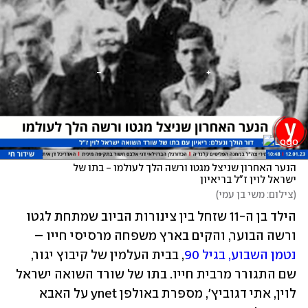
הנער האחרון שניצל מגטו ורשה הלך לעולמו - בתו של 
ישראל לוין ז"ל בריאיון 
(
צילום: משי בן עמי
)
הילד בן ה-11 שזחל בין צינורות הביוב שמתחת לגטו 
ורשה הבוער, והקים בארץ משפחה מרסיסי חייו – 
נטמן השבוע, בגיל 90
, בבית העלמין של קיבוץ יגור, 
שם התגורר מרבית חייו. בתו של שורד השואה ישראל 
לוין, אתי דגוביץ', מספרת באולפן ynet על האבא 