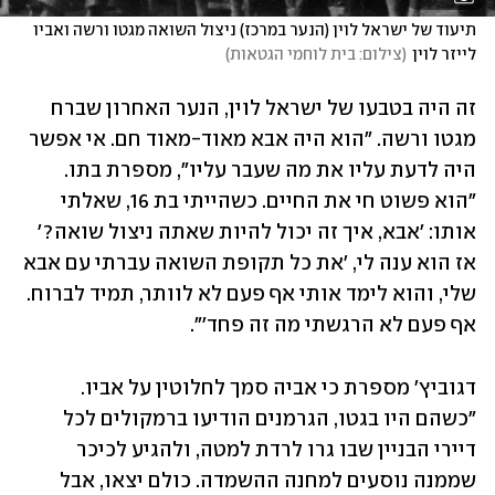
תיעוד של ישראל לוין (הנער במרכז) ניצול השואה מגטו ורשה ואביו 
לייזר לוין
(
צילום: בית לוחמי הגטאות
)
זה היה בטבעו של ישראל לוין, הנער האחרון שברח 
מגטו ורשה. "הוא היה אבא מאוד-מאוד חם. אי אפשר 
היה לדעת עליו את מה שעבר עליו", מספרת בתו. 
"הוא פשוט חי את החיים. כשהייתי בת 16, שאלתי 
אותו: 'אבא, איך זה יכול להיות שאתה ניצול שואה?' 
אז הוא ענה לי, 'את כל תקופת השואה עברתי עם אבא 
שלי, והוא לימד אותי אף פעם לא לוותר, תמיד לברוח. 
אף פעם לא הרגשתי מה זה פחד'".
דגוביץ' מספרת כי אביה סמך לחלוטין על אביו. 
"כשהם היו בגטו, הגרמנים הודיעו ברמקולים לכל 
דיירי הבניין שבו גרו לרדת למטה, ולהגיע לכיכר 
שממנה נוסעים למחנה ההשמדה. כולם יצאו, אבל 