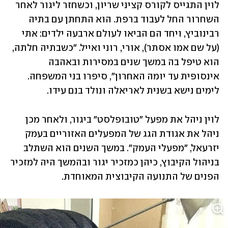
לוין התגייס לקורס קציני שריון, וכשחזר ליגור לאחר 
השחרור החל לעבוד ברפת. הוא התחתן עם בתיה 
רבינוביץ, ויחד הם הביאו לעולם ארבעה ילדים: אתי 
(על שם אמו אסתר), אורי, רוני ואייל. "כשבתיה חלתה, 
הוא טיפל בה במשך שנים במסירות ובאהבה 
אינסופית עד יומה האחרון", סיפרו בני המשפחה. 
לימים נישא בשנית לאריאלה ונולד בנם עידו.
לוין ניהל את מפעל "טובופלסט" ביגור, ולאחר מכן 
ניהל את אגודת הגג של המפעלים האזוריים בעמק 
יזרעאל, "מפעלי העמק". במשך השנים הוא השתלב 
בניהול הקיבוץ, כיהן כמזכיר יגור ובהמשך היה למזכיר 
הפנים של התנועה הקיבוצית המאוחדת.