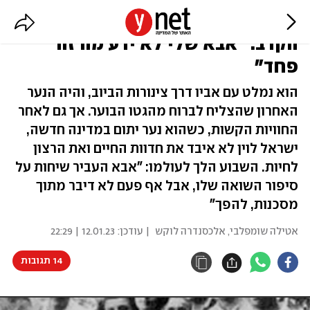
מהבריחה מגטו ורשה, עד לשדה
הקרב: "אבא שלי לא ידע מה זה
פחד"
הוא נמלט עם אביו דרך צינורות הביוב, והיה הנער
האחרון שהצליח לברוח מהגטו הבוער. אך גם לאחר
החוויות הקשות, כשהוא נער יתום במדינה חדשה,
ישראל לוין לא איבד את חדוות החיים ואת הרצון
לחיות. השבוע הלך לעולמו: "אבא העביר שיחות על
סיפור השואה שלו, אבל אף פעם לא דיבר מתוך
מסכנות, להפך"
אטילה שומפלבי
,
אלכסנדרה לוקש
| עודכן:
12.01.23 | 22:29
14 תגובות