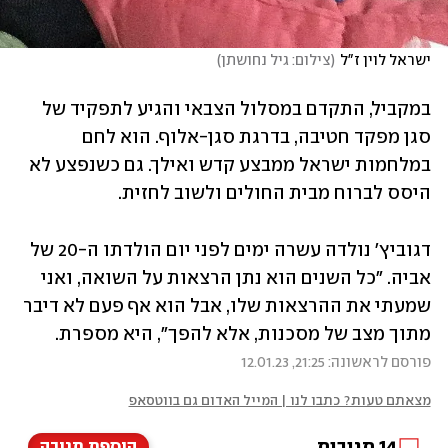
ישראל לוין ז"ל
(
צילום: גיל נחושתן
)
במקביל, התקדם במסלול הצבאי והגיע לתפקיד של 
סגן מפקד חטיבה, בדרגת סגן-אלוף. הוא לחם 
במלחמות ישראל ממבצע קדש ואילך. גם כשנפצע לא 
היסס לברוח מבית החולים ולשוב לחזית.
דגוביץ' נולדה עשרה ימים לפני יום הולדתו ה-20 של 
אביה. "כל השנים הוא נתן הרצאות על השואה, ואני 
שמעתי את ההרצאות שלו, אבל הוא אף פעם לא דיבר 
מתוך מצב של מסכנות, אלא להפך", היא מספרת.
פורסם לראשונה: 21:25, 12.01.23
מצאתם טעות? כתבו לנו | המייל האדום גם בווטסאפ
14
תגובות
הוספת תגובה