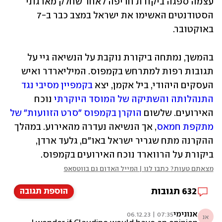
עצמה ספגה ביקורת חריפה לאחר שחלק מארגוני 
הסטודנטים האשימו את ישראל במצב כבר ב-7 
באוקטובר.
בהמשך, נמתחה ביקורת נוקבת על הנשיאה גיי על 
תגובות רפות למתרחש בקמפוס. המיליארדר ואיש 
העסקים היהודי, ביל אקמן, יצא 
בקמפיין מסיבי נגד 
התנהלותה והשתיקה של המוסד היוקרתי
 נוכח 
האירועים. שלשום 
הוקרן בקמפוס "סרט הזוועות" של 
מתקפת חמאס
, אך הנשיאה נעדרה מהאירוע. במהלך 
ההקרנה מתח שגריר ישראל באו"ם, גלעד ארדן, 
ביקורת על הרווארד נוכח האירועים בקמפוס.
מצאתם טעות? כתבו לנו | המייל האדום גם בווטסאפ
632
תגובות
הוספת תגובה
אנונימי
07:35 | 06.12.23
אנ