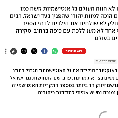
ה הקודמת לא חווה העולם גל אנטישמיות קשה כמו
 הוכה למוות יהודי שהפגין בעד ישראל. רבים
חלק לא שולחים את הילדים לבתי הספר
 אחד לא מעז ללכת עם כיפה ברחוב. סקירה
ים בעולם
419 תגובות
יהדות התפוצות
אין מקום בטוח: המתקפה של חמאס ב-7 באוקטובר הולידה את גל האנטישמיות הגדול ביותר 
בעולם מאז מלחמת העולם השנייה. גם אם נשים בצד את מדינות ערב, שם התחושות נגד ישראל 
ברורות יותר, כמעט בכל המדינות בעולם נרשם זינוק חד ביותר במספר התקריות האנטישמיות, 
 נמוכה וחשש אמיתי להזדהות כיהודים.