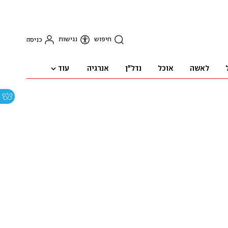
חיפוש
נגישות
כניסה
עוד
לאשה
אוכל
נדל"ן
אנרגיה