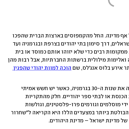
המתקפה הגלובלית לא פוסחת כמעט על אף מדינה. החל מהקמפוסים בארצות הברית שהפכו 
לעוינים ביותר עבור סטודנטים יהודים וישראלים, דרך סימון בתי יהודים בצרפת ובגרמניה ועד 
למצב שבו יהודים נאלצים להוריד מזוזות ממקומות רבים כדי שלא יזוהו אותם כמוסד או בית 
יהודיים. חלק מהתקריות נעצרות בהסתה ואלימות מילולית ברשתות החברתיות, אבל רבות מהן 
 אירע בלוס אנג'לס, שם 
הוכה למוות יהודי שהפגין 
יהודים רבים מדווחים על אווירה שמזכירה את שנות ה-30 בגרמניה, כאשר יש חשש אמיתי 
לחבוש כיפה ברחוב או אפילו ללכת לבית הכנסת או לבתי ספר יהודיים. חלק מהתקריות 
מתחילות בהפגנות נגד ישראל, בעיקר על ידי מוסלמים וגורמים פרו-פלסטינים, וגולשות 
לאלימות ולקריאות נגד יהודים. הקריאה הבולטת ביותר במצעדים הללו היא הקריאה ל"שחרור 
 של מדינת ישראל – מדינת היהודים.