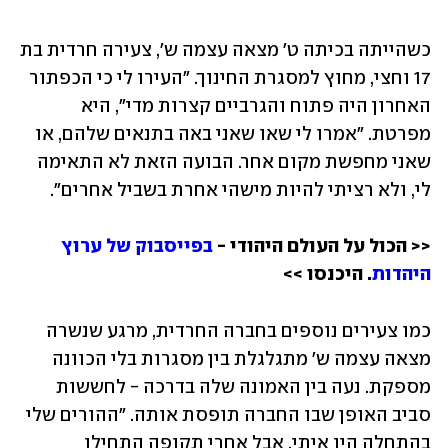
כשהייתה בכיתה ט' מצאה עצמה ש', צעירה חרדית בת 
17 וחצי, מחוץ למסגרת החינוך. "העירו לי כי הכפתור 
האחרון היה פתוח והגרביים קצרות מדי", היא 
מפרטת. "אמרו לי שאו שאני באה בתנאים שלהם, או 
שאני מחפשת מקום אחר. הבועה הזאת לא התאימה 
לי, ולא רציתי להיות מישהי אחרת בשביל אחרים".
<< הכול על העולם היהודי - 
בפייסבוק של ערוץ 
היהדות
. היכנסו >>
כמו צעירים נוספים בחברה החרדית, מרגע שנשרה 
מצאה עצמה ש' מתגלגלת בין מסגרות בלי הכוונה 
מספקת. נעה בין האמונה שלה בדרכה - לחששות 
סביב האופן שבו החברה תופסת אותה. "ההורים שלי 
בהתחלה היו איתי, אבל אחרי תקופה התחילו 