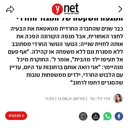
"הישיבה דחפה אותי לרחוב":
המגפה השקטה של המגזר החרדי
כבר שנים שהחברה החרדית מטאטאת את הבעיה
לחצר האחורית, אבל מגפה הקורונה הפכה את
אותה לחזית שנייה: הנוער הנושר החרדי מסתובב
ללא מסגרת וגם ללא משפחה או קהילה. "אף פעם
אל תעיפו ילד מהבית", אומר ל'. החוקרת מיכל
מנהיימר: "אני רואה אותם ברחובות עד היום, עדיין
עם הלבוש החרדי, ילדים ממשפחות טובות
שהסגרים דחפו לרחוב"
הדר גיל-עד
| פורסם:
12.08.21 | 11:03
5 תגובות