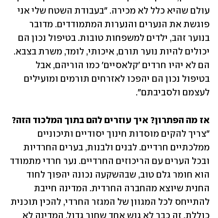
עולם שהיא כלל לא מכירה. "בעבודת השטח שלי אני 
פוגשת את הנערים והנערות המתמודדים. מדובר 
בנוער זהב, ילדים למשפחות טובות. בטיפול נכון הם 
יכולים להיות נוער תורם, איכותי, לומד, משרת בצבא. 
הם לא יהיו חרדים 'קלאסיים' כמו הוריהם, אבל 
בטיפול נכון הם יהפכו לאזרחים תורמים ומועילים 
לעצמם ולסביבתם".
אז מה הפתרון? איך עוזרים להם בתוך המלכוד הזה?

"צריך להקים מוסדות חינוך יסודיים ותיכוניים 
ממלכתיים חרדיים. לבנים ולבנות, בערים החרדיות 
ובכל הערים עם הריכוזים החרדיים. נער חרדי מתמודד 
הוא חומר גלם טוב, שבהשקעה נכונה יהפוך לחוד 
החנית שיוצא מהחברה החרדית. המדינה חייבת 
להתייחס לכל המגוון של המגזר החרדי, להכין תוכנית 
כוללת. זה כבר לא גוש אחד שחור גדול. המדינה לא 