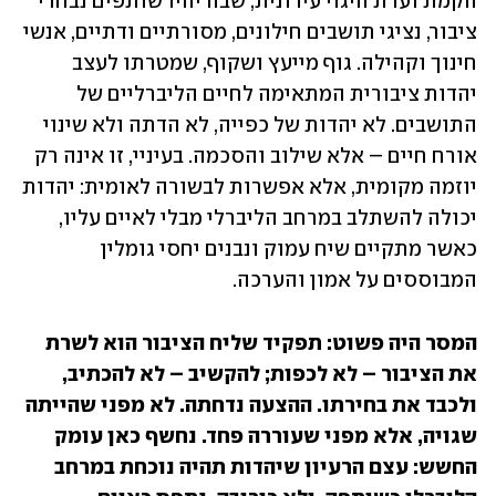
הקמת ועדת היגוי עירונית, שבה יהיו שותפים נבחרי 
ציבור, נציגי תושבים חילונים, מסורתיים ודתיים, אנשי 
חינוך וקהילה. גוף מייעץ ושקוף, שמטרתו לעצב 
יהדות ציבורית המתאימה לחיים הליברליים של 
התושבים. לא יהדות של כפייה, לא הדתה ולא שינוי 
אורח חיים – אלא שילוב והסכמה. בעיניי, זו אינה רק 
יוזמה מקומית, אלא אפשרות לבשורה לאומית: יהדות 
יכולה להשתלב במרחב הליברלי מבלי לאיים עליו, 
כאשר מתקיים שיח עמוק ונבנים יחסי גומלין 
המבוססים על אמון והערכה.
המסר היה פשוט: תפקיד שליח הציבור הוא לשרת 
את הציבור – לא לכפות; להקשיב – לא להכתיב, 
ולכבד את בחירתו. ההצעה נדחתה. לא מפני שהייתה 
שגויה, אלא מפני שעוררה פחד. נחשף כאן עומק 
החשש: עצם הרעיון שיהדות תהיה נוכחת במרחב 