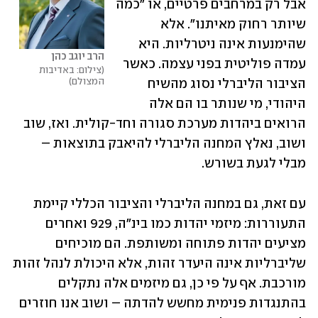
אבל רק במרחבים פרטיים, או "כמה 
שיותר רחוק מאיתנו". אלא 
שהימנעות אינה ניטרליות. היא 
הרב יוגב כהן
עמדה פוליטית בפני עצמה. כאשר 
צילום: באדיבות 
המצולם
הציבור הליברלי נסוג מהשיח 
היהודי, מי שנותר בו הם אלה 
הרואים ביהדות מערכת סגורה וחד-קולית. ואז, שוב 
ושוב, נאלץ המחנה הליברלי להיאבק בתוצאות – 
מבלי לגעת בשורש.
עם זאת, גם במחנה הליברלי והציבור הכללי קיימת 
התעוררות: מיזמי יהדות כמו בינ"ה, 929 ואחרים 
מציעים יהדות פתוחה ומשותפת. הם מוכיחים 
שליברליות אינה היעדר זהות, אלא היכולת לנהל זהות 
מורכבת. אף על פי כן, גם מיזמים אלה נתקלים 
בהתנגדות פנימית מחשש להדתה – ושוב אנו חוזרים 