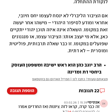
לנקודת ההתחלה.
אם הציבור הליברלי לא ינסח לעצמו יחס חיובי, 
אחראי ומודע לסיפור היהודי – מישהו אחר יעשה 
זאת במקומו. השאלה אינה איזה תוכן יהודי יתקיים 
כאן, אלא מי יעצב אותו: הציבור עצמו, או מנגנונים 
שפועלים במקומו. זו כבר שאלה תרבותית, פוליטית 
ומוסרית – לא דתית.
הרב יוגב כהן הוא ראש ישיבה ומשפטן העוסק 
ביחסי דת ומדינה
מצאתם טעות? כתבו לנו | המייל האדום גם בווטסאפ
22
תגובות
הוספת תגובה
אנונימי
15:39 | 03.02.26
אנ
זה כבר קרה, קראו לזה ציונות ואז החרדים אמרו
"התורה היא החוקה של ישראל", ובמקום להעמיד
להצטרף לדיון
14
2