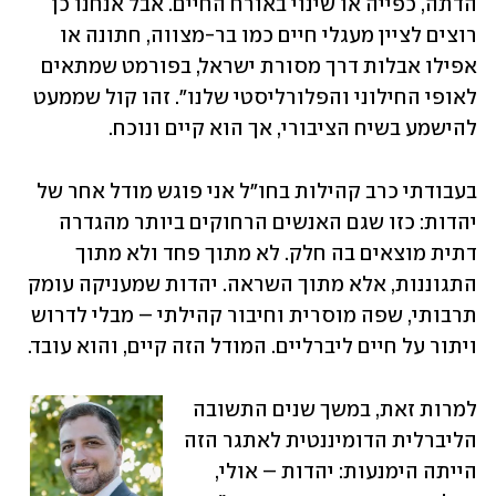
הדתה, כפייה או שינוי באורח החיים. אבל אנחנו כן 
רוצים לציין מעגלי חיים כמו בר-מצווה, חתונה או 
אפילו אבלות דרך מסורת ישראל, בפורמט שמתאים 
לאופי החילוני והפלורליסטי שלנו". זהו קול שממעט 
להישמע בשיח הציבורי, אך הוא קיים ונוכח.
בעבודתי כרב קהילות בחו"ל אני פוגש מודל אחר של 
יהדות: כזו שגם האנשים הרחוקים ביותר מהגדרה 
דתית מוצאים בה חלק. לא מתוך פחד ולא מתוך 
התגוננות, אלא מתוך השראה. יהדות שמעניקה עומק 
תרבותי, שפה מוסרית וחיבור קהילתי – מבלי לדרוש 
ויתור על חיים ליברליים. המודל הזה קיים, והוא עובד.
למרות זאת, במשך שנים התשובה 
הליברלית הדומיננטית לאתגר הזה 
הייתה הימנעות: יהדות – אולי, 