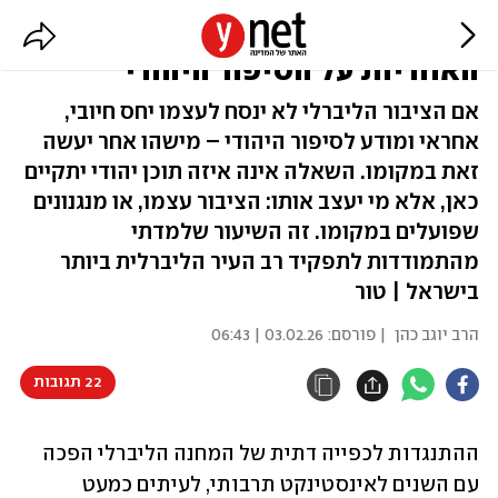
אסור לציבור הליברלי להפקיר את
האחריות על הסיפור היהודי
אם הציבור הליברלי לא ינסח לעצמו יחס חיובי,
אחראי ומודע לסיפור היהודי – מישהו אחר יעשה
זאת במקומו. השאלה אינה איזה תוכן יהודי יתקיים
כאן, אלא מי יעצב אותו: הציבור עצמו, או מנגנונים
שפועלים במקומו. זה השיעור שלמדתי
מהתמודדות לתפקיד רב העיר הליברלית ביותר
בישראל | טור
הרב יוגב כהן
| פורסם:
03.02.26 | 06:43
22 תגובות
ההתנגדות לכפייה דתית של המחנה הליברלי הפכה 
עם השנים לאינסטינקט תרבותי, לעיתים כמעט 