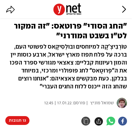
"החג הסודי" פרוטאס: "זה המקור
לט"ו בשבט המודרני"
טוֹרְבִּיצְ'קָה למיוחסים ובּוּלְסִיקָאס לפשוטי העם,
ברכה על פלח תפוז מארץ ישראל, ארבע כוסות יין
והמון רעיונות קבליים: צאצאי מגורשי ספרד הפכו
את ה"פְרוּטָאס" לחג פופולרי ומרכזי, במיוחד
בבלקן. כעת מבקשים צאצאיהם: "אנחנו רוצים
שהחג הזה ייכנס ללוח החגים העברי"
שמואל מוניץ
| פורסם:
17.01.22 | 12:45
13 תגובות