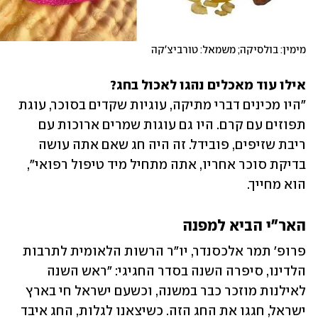
מימין: בולסיקה; משמאל: טורביצ'קה
אילו עוד מאכלים נהגו לאכול בחג?

"היו מכינים דברי מתיקה, עוגיות שקדים בסוכר, עוגת 
תפוזים עם קרם. היו גם עוגות שמרים ארוכות עם 
ריבת שזיפים, פובידל. זה היה חג שאם אתה עושה 
בדיקת סוכר אחריו, אתה מתחיל מיד טיפול רפואי", 
הוא מחייך.
האר"י הביא למפנה
פרופ' תמר אלכסנדר, יו"ר הרשות הלאומית לתרבות 
הלדינו, סיפרה השנה בסדר החגיגי: "ראש השנה 
לאילנות מוזכר כבר במשנה, וכשעם ישראל חי בארץ 
ישראל, חגגו את החג הזה. כשיצאנו לגלות, החג איבד 