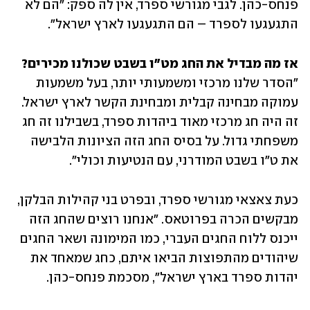
פנחס-כהן. לגבי מגורשי ספרד, אין לה ספק: "הם לא 
התגעגעו לספרד – הם התגעגעו לארץ ישראל".
אז מה מבדיל את החג מט"ו בשבט שכולנו מכירים?

"הסדר שלנו מרכזי ומשמעותי יותר, בעל משמעות 
עמוקה מבחינה קבלית ומבחינת הקשר לארץ ישראל. 
זה היה חג מרכזי מאוד ביהדות ספרד, בשבילנו זה חג 
משפחתי גדול. על בסיס החג הזה הציונות הלבישה 
את ט"ו בשבט המודרני, עם הנטיעות וכולי".
כעת צאצאי מגורשי ספרד, ובפרט בני קהילות הבלקן, 
מבקשים הכרה בפרוטאס. "אנחנו רוצים שהחג הזה 
ייכנס ללוח החגים העברי, כמו המימונה ושאר החגים 
שיהודים מהתפוצות הביאו איתם, כחג שמאחד את 
יהדות ספרד בארץ ישראל", מסכמת פנחס-כהן.