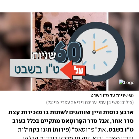
60 שניות על ט"ו בשבט
(
צילום: משי בן עמי, עריכת וידיאו: עמרי צוינגל
)
ארבע כוסות היין שנוהגים לשתות בו מזכירות קצת 
סדר אחר, אבל סדר הפְרוּטָאס מתקיים בכלל בערב 
ט"ו בשבט. 
את "פרוטאס" (פירות) חגגו בקהילות 
יהודי ספרד, והוא היה חג מרכזי ביהדות הבלקן, 