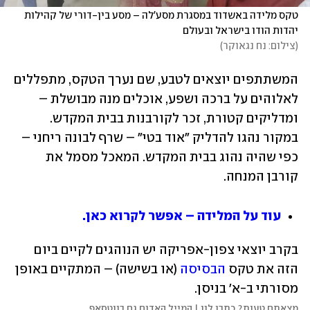
טקס מלידה באשדוד במסגרת מסע'לה – מסע בין-דורי של קהילות 
יהדות הודו בישראל ובעולם

(
צילום: נח נגאוקר
)
המשתתפים יוצאים לטבע, שם נערך הטקס, מתפללים 
לאלוהים על ברכה ושפע, אוכלים מנה מבושלת – 
ומדליקים קטורת, זכר לקורבנות בבית המקדש. 
במקור נהגו להדליק "אוד בטי" – שרף לבונה ריחני – 
כפי שהיה נהוג בבית המקדש. המאכל מסמל את 
קורבן המנחה.
עוד על המלידה – אפשר לקרוא כאן.
בקרב יוצאי צפון-אפריקה יש הנוהגים לקיים ביום 
הזה את טקס 
הבסיסה
 (או בשישה) – המתקיים באופן 
מסורתי ב-א' בניסן.
מצאתם טעות? כתבו לנו | המייל האדום גם בווטסאפ