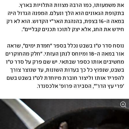
את משמעותו, כמו הרבה מצוות התלויות בארץ. 
בתקופת הגאונים הוא הלך ונעלם. המפנה הגדול היה 
במאה ה-16 בצפת, בהנהגת האר"י הקדוש. הוא לא רק 
חידש את החג, אלא יצק לתוכו תכנים קבליים".
נוסח סדר ט"ו בשבט נכלל בספר "חמדת ימים", שראה 
אור במאה ה-18 ומיוחס לנתן העזתי. "חלק מהחוקרים 
מחשיבים אותו כספר שבתאי. יש שם פרק על סדר ט"ו 
בשבט, שנפוץ כל כך בעדות השונות, עד שנוצר צורך 
להפריד אותו וליצור חוברת מיוחדת לט"ו בשבט בשם 
'פרי עץ הדר'", הסבירה פרופ' אלכסנדר.