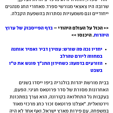
שרובה היו צאצאי מגורשי ספרד. מאחורי החג מנהגים 
ייחודיים וגם משמעויות נסתרות בהשפעת הקבלה.
<< הכול על העולם היהודי – 
בדף הפייסבוק של ערוץ 
היהדות
. היכנסו >>
יחדיו נכה פה שורש: עמירן דביר ואמיר אוחנה 
במחווה ליורם טהרלב
הזורעים בדמעה: כשחידון התנ"ך פוגש את ט"ו 
בשבט
בבית מורשת יהדות בולגריה ביפו ייסדו בשנים 
האחרונות מסורת של סדר פרוטאס חגיגי. הפעם, 
בעקבות גל התחלואה בקורונה, הוא נערך במתכונת 
וירטואלית. "אצלנו פרוטאס זכור כחג מרכזי מאוד 
במשפחה, עם פירות מארץ ישראל, ואף אחד לא היה 