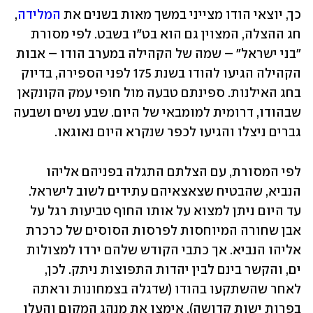
כך, יוצאי הודו מצייני במשך מאות בשנים את 
המלידה
, 
חג ההצלה, המצוין גם הוא בט"ו בשבט. לפי מסורת 
"בני ישראל" – שמה של הקהילה במערב הודו – אבות 
הקהילה הגיעו להודו בשנת 175 לפני הספירה, בדיוק 
בחג האילנות. ספינתם טבעה מול חופי עמק הקונקאן 
שבהודו, דרומית למומבאי של היום. שבע נשים ושבעה 
גברים ניצלו והגיעו לכפר שנקרא היום נאוגאו.
לפי המסורת, עם הצלתם התגלה בפניהם אליהו 
הנביא, שהבטיח שצאצאיהם עתידים לשוב לישראל. 
עד היום ניתן למצוא על אותו החוף טביעות רגל על 
אבן שחורה המיוחסות לפרסות הסוסים של כרכרת 
אליהו הנביא. אך כתבי הקודש שלהם ירדו למצולות 
ים, והקשר בינם לבין יהדות התפוצות ניתק. לכן, 
לאחר שהשתקעו בהודו (שדגלה בצמחונות וראתה 
בפרות ישות קדושה), אימצו את מנהג המקום והעלו 