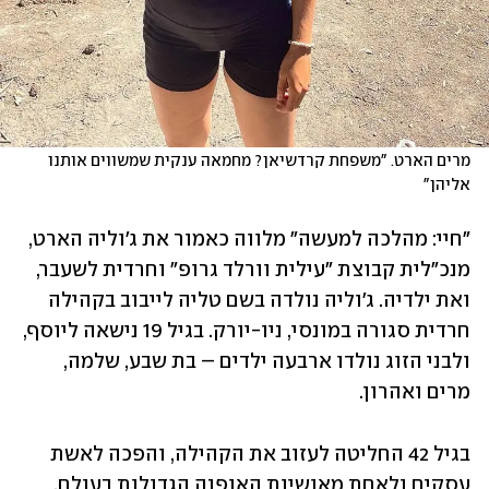
מרים הארט. "משפחת קרדשיאן? מחמאה ענקית שמשווים אותנו 
אליהן"
"חיי: מהלכה למעשה" מלווה כאמור את ג'וליה הארט, 
מנכ"לית קבוצת "עילית וורלד גרופ" וחרדית לשעבר, 
ואת ילדיה. ג'וליה נולדה בשם טליה לייבוב בקהילה 
חרדית סגורה במונסי, ניו-יורק. בגיל 19 נישאה ליוסף, 
ולבני הזוג נולדו ארבעה ילדים – בת שבע, שלמה, 
מרים ואהרון.
בגיל 42 החליטה לעזוב את הקהילה, והפכה לאשת 
עסקים ולאחת מאושיות האופנה הגדולות בעולם. 