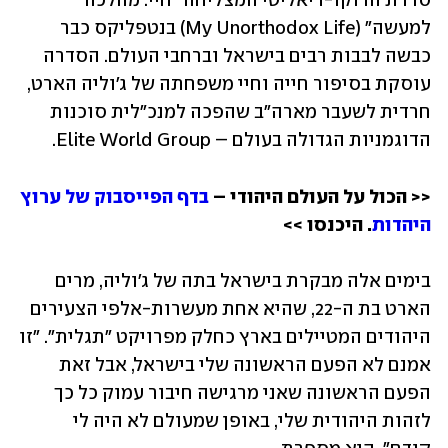
סדרת הדוקו-ריאליטי המצליחה "חיי: מהלכה 
למעשה" (My Unorthodox Life) בנטפליקס כבר 
כבשה לבבות רבים בישראל וברחבי העולם. הסדרה 
עוסקת בסיפור חייה וחיי משפחתה של ג'וליה הארט, 
חרדית לשעבר מארה"ב שהפכה למנכ"לית סוכנות 
הדוגמניות הגדולה בעולם – Elite World Group.
<< הכול על העולם היהודי – 
בדף הפייסבוק של ערוץ 
היהדות
. היכנסו >>
בימים אלה מבקרת בישראל בתה של ג'וליה, מרים 
הארט בת ה-22, שהיא אחת מעשרות-אלפי הצעירים 
היהודים המטיילים בארץ כחלק מפרויקט "תגלית". "זו 
אמנם לא הפעם הראשונה שלי בישראל, אבל זאת 
הפעם הראשונה שאני מרגישה חיבור עמוק כל כך 
לזהות היהודית שלי, באופן שמעולם לא היה לי 