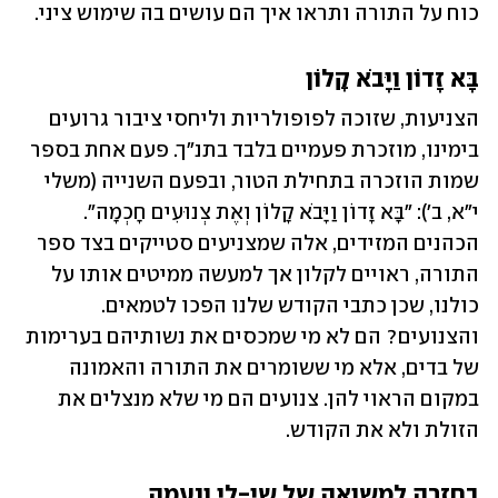
כוח על התורה ותראו איך הם עושים בה שימוש ציני.
בָּא זָדוֹן וַיָּבֹא קָלוֹן
הצניעות, שזוכה לפופולריות וליחסי ציבור גרועים 
בימינו, מוזכרת פעמיים בלבד בתנ"ך. פעם אחת בספר 
שמות הוזכרה בתחילת הטור, ובפעם השנייה (משלי 
י"א, ב'): "בָּא זָדוֹן וַיָּבֹא קָלוֹן וְאֶת צְנוּעִים חָכְמָה". 
הכהנים המזידים, אלה שמצניעים סטייקים בצד ספר 
התורה, ראויים לקלון אך למעשה ממיטים אותו על 
כולנו, שכן כתבי הקודש שלנו הפכו לטמאים. 
והצנועים? הם לא מי שמכסים את נשותיהם בערימות 
של בדים, אלא מי ששומרים את התורה והאמונה 
במקום הראוי להן. צנועים הם מי שלא מנצלים את 
הזולת ולא את הקודש.
בחזרה למשואה של שי-לי ונעמה