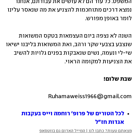
המשפט. כל עוד הם לא עושים את עבודתם, אנחנו 
נמצא דרכים מתוחכמות להצניע את מה שנאסר עלינו 
לומר באופן מפורש.
השנה לא נצפה ביום העצמאות בטקס המשואות 
שנצבע בצבעי שקר ורהב, ואת המשואות בליבנו ישיאו 
שי-לי ונעמה, נשים שנאבקות בפנים גלויות להשיב 
את הצניעות למקומה הראוי.
שבת שלום!
Ruhamaweiss1966@gmail.com
לכל הטורים של פרופ' רוחמה וייס בעקבות 
אגדות חז"ל
מצאתם טעות? כתבו לנו | המייל האדום גם בווטסאפ