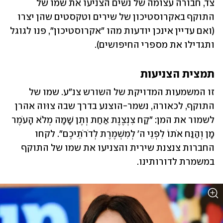
צד, חבורה עצומה של נשים הצניעו את שמו של 
התוקף באקרוסטיכון של שירים וטקסטים שהן יצרו 
(ואם עדיין אינכן יודעות מהו "אקרוסטיכון", פנו לגוגל 
ותגדילו את מספרי החיפושים).
תמצית הצניעות
זו המשמעות המדויקת של השורש צנ"ע. שמו של 
התוקף, לכאורה, נשמר-הוצנע בדרך שבה צוּוה אהרן 
לשמור את המן: "קַח צִנְצֶנֶת אַחַת וְתֶן שָׁמָּה מְלֹא הָעֹמֶר 
מָן וְהַנַּח אֹתוֹ לִפְנֵי ה' לְמִשְׁמֶרֶת לְדֹרֹתֵיכֶם". לקחו 
החברות צנצנת שירית והצניעו את שמו של התוקף 
במשמרת לדורותינו.