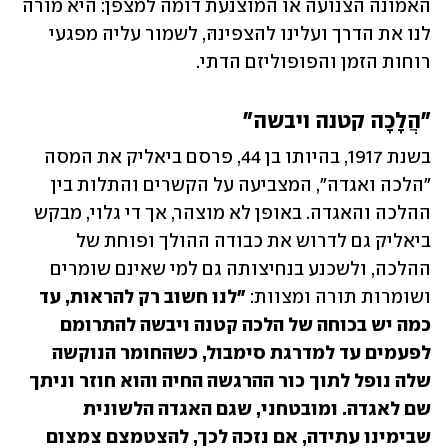
האמונה הצנועה או המוצנעת דומה למצפן: היא מורה 
לנו את הדרך ועלינו להצפינהּ, לשמור עליה מפגעי 
רוחות הזמן והפופוליזם הדתי.
"הֲלָכָה קטנה ויבשה"
בשנת 1917, בהיותו בן 44, פרסם ביאליק את המסה 
"הלכה ואגדה", המצביעה על הקשרים והתלות בין 
ההלכה והאגדה. באופן לא מוצהר, אך די גלוי, מבקש 
ביאליק גם לדרוש את כבודה ההולך ופוחת של 
ההלכה, ולשכנע בנחיצותה גם למי שאינם שומרים 
ושומרות תורה ומצוות: 
"לנו חשוב רק להראות, עד 
כמה יש בכוחה של הלכה קטנה ויבשה להתרומם 
לפעמים עד למדרגת סימבול, כשהחומר הנוקשה 
שלה נופל לתוך כור ההרגשה החיה והוא חוזר וניתך 
שם לאגדה. ומובטחני, שגם האגדה הלשונית 
שבימינו עתידה, אם נזכה לכך, להצטמצם צמצום 