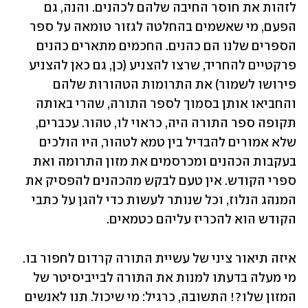
לזהות את חוסר החיבה שלהם לכהנים. והנה, גם 
הפעם, מי שאשמים בהחלטה לגזור טומאה על ספר 
הספרים שלנו הם כהנים. החכמים מתארים כהנים 
פרקטיים להחריד, שרצו להצניע (כן, גם כאן להצניע 
פירושו לשמור) את התרומות הטהורות שלהם 
והחביאו אותן בסמוך לספר התורה, שהרי באותה 
תקופה ספר התורה היה, כראוי לו, טהור. עכברים, 
שלא אמורים להבדיל בין טמא לטהור, היו הולכים 
בעקבות הכהנים ומכרסמים את מזון התרומה ואת 
ספרי הקודש. אין טעם לבקש מהכהנים להפסיק את 
המנהג הנלוז, וכל שנותר לעשות כדי להגן על כתבי 
הקודש הוא להכריז עליהם כטמאים.
איזה תיאור ציני של עשיית התורה קרדום לחפור בו. 
מי מעלה בדעתו למנות את התורה לבייביסיטר של 
המזון שלו?! התשובה, כרגיל: מי שיכול. תנו לאנשים 