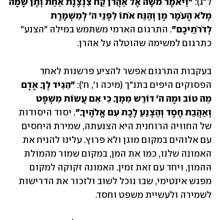
ל"ג): 
"וַיֹּאמֶר מֹשֶׁה אֶל אַהֲרֹן קַח צִנְצֶנֶת אַחַת וְתֶן שָׁמָּה 
מְלֹא הָעֹמֶר מָן וְהַנַּח אֹתוֹ לִפְנֵי ה' לְמִשְׁמֶרֶת 
לְדֹרֹתֵיכֶם"
. התרגום הארמי משתמש במילה "הצנע" 
כתרגום למשימה שהוטלה על אהרן.
בעקבות התרגום אפשר להציע פרשנות לאחד 
הפסוקים היפים בתנ"ך (מיכה ו', ח'): 
"הִגִּיד לְךָ אָדָם 
מַה טּוֹב וּמָה ה' דּוֹרֵשׁ מִמְּךָ כִּי אִם עֲשׂוֹת מִשְׁפָּט 
וְאַהֲבַת חֶסֶד וְהַצְנֵעַ לֶכֶת עִם אֱלֹהֶיךָ"
. יסוד היסודות 
של החוויה הרוחנית היא הצנעתה, שמירת היחסים 
עם אלוהים במקום מוגן ולא פרוץ. עלינו להניח את 
האמונה שלנו, כמו את המן, במקום שמור מהמולת 
ההמון, ויחד עם זאת זמין. האמונה זקוקה למקום 
מפגש אינטימי, שבו נוכל לשוב ולזכור את הדרישות 
לשמירה ולעשיית משפט וחסד.