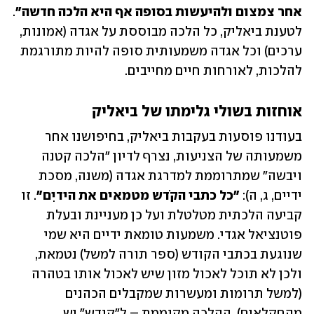
אחר צמצום ולהיעשות בסופה אף היא הלכה חדשה"
. 
לטענת ביאליק, כל הלכה מבוססת על אגדה (אמונות, 
ערכים) וכל אגדה משמעותית סופה להיות מתורגמת 
להלכות, לאורחות חיים מחייבים.
אוחזות בשולי גלימתו של ביאליק
בעודנו פוסעות בעקבות ביאליק, בחיפושנו אחר 
משמעותה של הצניעות, נצרף לדיון "הלכה קטנה 
ויבשה" שמתרוממת למדרגת אגדה (משנה, מסכת 
ידיים, ג, ה): 
"כל כתבי הקֹדש מטמאים את הידיִם"
. זו 
קביעה הלכתית מטלטלת ועל כן מעניינת ובעלת 
פוטנציאל אגדי. משמעות טומאת ידיים היא שמי 
שנוגעת בכתבי הקודש (ספר תורה למשל) נטמאת, 
ולכן לא תוכל לאכול מזון שיש לאכול אותו בטהרה 
(למשל תרומות ומעשרות שמקבלים הכהנים 
מהחקלאים). ההלכה מקוממת – ל"קודש" יש 