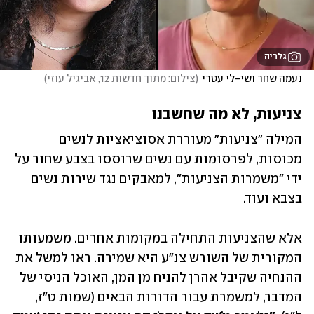
גלריה
נעמה שחר ושי-לי עטרי
(
צילום: מתוך חדשות 12, אביגיל עוזי
)
צניעות, לא מה שחשבנו
המילה "צניעות" מעוררת אסוציאציות לנשים 
מכוסות, לפרסומות עם נשים שרוססו בצבע שחור על 
ידי "משמרות הצניעות", למאבקים נגד שירות נשים 
בצבא ועוד.
אלא שהצניעות התחילה במקומות אחרים. משמעותו 
המקורית של השורש צנ"ע היא שמירה. ראו למשל את 
ההנחיה שקיבל אהרן להניח מן המן, האוכל הניסי של 
המדבר, למשמרת עבור הדורות הבאים (שמות ט"ז, 