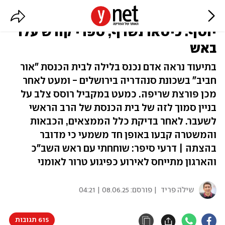
הצתה בבית הכנסת של הרב יצחק
יוסף: כיסאו נשרף, ספרי קודש עלו
באש
בתיעוד נראה אדם נכנס בלילה לבית הכנסת "אור
חביב" בשכונת סנהדריה בירושלים - ומעט לאחר
מכן פורצת שריפה. כמעט במקביל רוסס צלב על
בניין סמוך לזה של בית הכנסת של הרב הראשי
לשעבר. לאחר בדיקת כלל הממצאים, הכבאות
והמשטרה קבעו באופן חד משמעי כי מדובר
בהצתה | דרעי סיפר: שוחחתי עם ראש השב"כ
והארגון מתייחס לאירוע כפיגוע טרור לאומני
שילֹה פריד
| פורסם:
08.06.25 | 04:21
615 תגובות