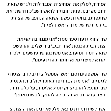
הפירוד, לסלק את המחיצות המבדילות ולגרש שנאת 
חינם מקרבנו. פניתי הבוקר לראש השב"כ ודרשתי את 
שותפותם בחקירת פשע השנאה הנתעב של הצתת 
בית מדרשו של מרן הראשון לציון".
שר החוץ גדעון סער מסר: "אני מגנה בתוקף את 
הצתת בית הכנסת 'אור חביב' בירושלים. זהו פשע 
שנאה חמור ומזעזע. אני משוכנע שהפושעים יילכדו 
וקורא למיצוי מלוא חומרת הדין עימם".
שר המשפטים וסגן ראש הממשלה, יריב לוין, הצטרף 
לגינויים: "אני מגנה בחריפות את חילול בית הכנסת 
שבו מתפלל הרב יצחק יוסף. אלימות, על כל גווניה, 
חוצה קו אדום ואינה יכולה להתקבל בשום אופן".
השר לשירותי דת מיכאל מלכיאלי גינה את ההצתה: 