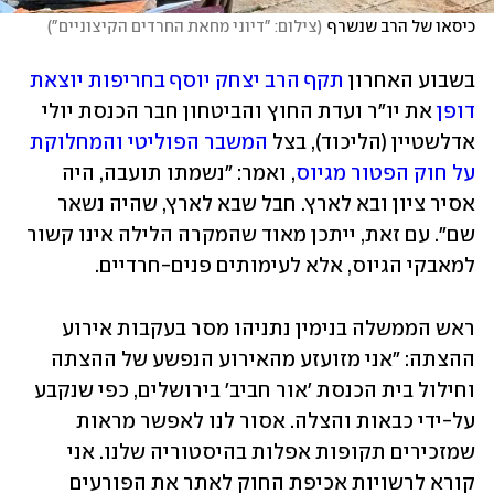
כיסאו של הרב שנשרף
(
צילום: "דיוני מחאת החרדים הקיצוניים"
)
בשבוע האחרון 
תקף הרב יצחק יוסף בחריפות יוצאת 
דופן
 את יו"ר ועדת החוץ והביטחון חבר הכנסת יולי 
אדלשטיין (הליכוד), בצל 
המשבר הפוליטי והמחלוקת 
על חוק הפטור מגיוס
, ואמר: "נשמתו תועבה, היה 
אסיר ציון ובא לארץ. חבל שבא לארץ, שהיה נשאר 
שם". עם זאת, ייתכן מאוד שהמקרה הלילה אינו קשור 
למאבקי הגיוס, אלא לעימותים פנים-חרדיים.
ראש הממשלה בנימין נתניהו מסר בעקבות אירוע 
ההצתה: "אני מזועזע מהאירוע הנפשע של ההצתה 
וחילול בית הכנסת 'אור חביב' בירושלים, כפי שנקבע 
על-ידי כבאות והצלה. אסור לנו לאפשר מראות 
שמזכירים תקופות אפלות בהיסטוריה שלנו. אני 
קורא לרשויות אכיפת החוק לאתר את הפורעים 