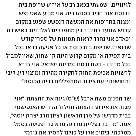
לגינויים: "שמעתי בכאב רב על אירוע שריפת בית 
הכנסת אור חביב בסנהדריה. אני מביע שאט נפש 
ומגנה בחריפות את המעשה הנפשע שפגע במקום 
קדוש שנועד לחיבור בין מתפללים לאלוהים. כאיש דת 
וכאדם אני נחרד לראות תמונות של ספרי קודש 
שרופים. שריפת בית כנסת או כל פגיעה בו או בכל 
בית תפילה או מקום קדוש הינה קו שחור, שאין לסבול 
בכל מדינה - בטח ובטח במדינת ישראל. אני קורא 
לרשויות אכיפת החוק לחקירה מהירה ומיצוי דין. ליבי 
ותחושותיי עם ציבור המתפללים בבית הכנסת".
שר הפנים משה ארבל (ש"ס) גינה את ההצתה. "אני 
מגנה את אירוע ההצתה וחילול הקודש האנטישמי 
בבית מדרשו של מרן הראשון לציון הרב יצחק יוסף", 
אמר. "מדובר בעליית מדרגה מדאיגה ופגיעה בסמל 
ממלכתי. בימים אלו על כולנו להסיר את גורמי 