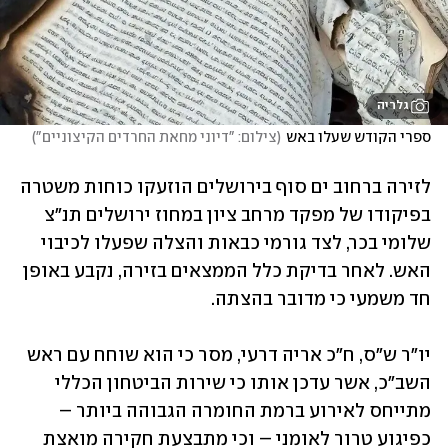
גלריה
ספרי הקודש שעלו באש
(
צילום: "דיוני מחאת החרדים הקיצוניים"
)
לזירה ברחוב ים סוף בירושלים הוזעקו כוחות משטרה 
בפיקודו של מפקד מרחב ציון במחוז ירושלים תנ"צ 
שלומי בכר, לצד גורמי כבאות והצלה שפעלו לכיבוי 
האש. לאחר בדיקת כלל הממצאים בזירה, נקבע באופן 
חד משמעי כי מדובר בהצתה.
יו"ר ש"ס, ח"כ אריה דרעי, מסר כי הוא שוחח עם ראש 
השב"כ, אשר עדכן אותו כי שירות הביטחון הכללי 
מתייחס לאירוע ברמת החומרה הגבוהה ביותר – 
כפיגוע טרור לאומני – וכי מתבצעת חקירה מואצת 