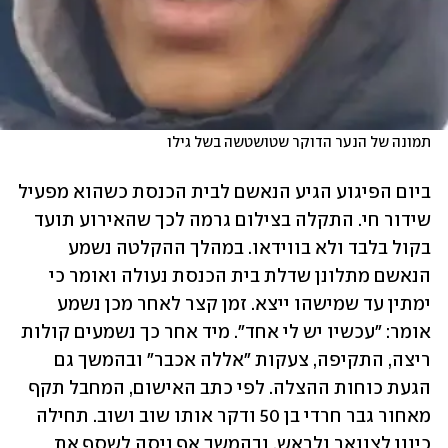
תמונה של הנער הדוקר שטושטשה בשל גילו
ביום הפיגוע הגיע הנאשם לבית הכנסת כשהוא מפעיל 
שידור חי. התקלה בצילום גרמה לכך שהאירוע תועד 
בקול בלבד ולא בווידאו. במהלך ההקלטה נשמע 
הנאשם מתלונן שדלת בית הכנסת נעולה ואומר כי 
ימתין עד שמישהו ייצא. זמן קצר לאחר מכן נשמע 
אומר: "עכשיו יש לי אחד". מיד אחר כך נשמעים קולות 
ריצה, התקיפה, צעקות "אללה אכבר" ובהמשך גם 
הגעת כוחות ההצלה. לפי כתב האישום, המחבל תקף 
מאחור גבר חרדי בן 50 ודקר אותו שוב ושוב. תחילה 
כיוון לצוואר ולראש, ובהמשך אף ניסה לשסף את 