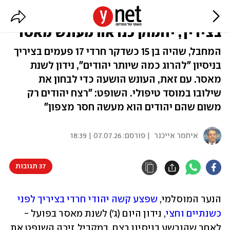
המחבל המוסלמי, שפצע קשה יהודי
בציריך, יחמוק כנראה מעונש מאסר
המחבל, שהיה בן 15 כשדקר חרדי 17 פעמים בציריך
בניסיון "להרוג כמה שיותר יהודים", נידון לשנת
מאסר. עם זאת, העונש הושעה כדי לבחון את
שילובו במוסד טיפולי. השופט: "רצח יהודים רק
משום שהם יהודים הוא מעשה חסר מצפון"
איתמר אייכנר
| פורסם:
07.07.26 | 18:39
37 תגובות
הנער המוסלמי, 
שפצע קשה יהודי חרדי בציריך לפני 
כשנתיים וחצי
, נידון היום (ג') לשנת מאסר בפועל - 
לאחר שהורשע בניסיון רצח. במקביל, זיכה השופט את 