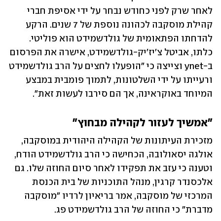
לאחר שרק לפני כחודש נבחר על ידי אסיפת חברי 
קהילת מוסקבה לכהונה נוספת של 7 שנים. הרקע 
להדחתו הפתאומית של גולדשמידט הוא פוליטי. 
כלתו, אביטל צ'יז'יק-גולדשמידט, אישרה את הפרסום 
ב-ynet וצייצה כי "הופעלו לחצים על הרב גולדשמידט 
ורעייתו על ידי השלטונות, לתמוך פומבית במבצע 
המיוחד באוקראינה, אך הם סירבו לעשות זאת".
"אמשיך לעזור לקהילה מבחוץ"
מזכירת העיתונות של הקהילה היהודית במוסקבה, 
אולגה יסאולובה, הכחישה כי הרב גולדשמידט הודח, 
וטענה כי עזב את תפקידו לאחר סיום החוזה שלו. גם 
אלכסנדר קרגין, מנהל התוכניות של בית הכנסת 
המרכזי של מוסקבה, אמר בריאיון לרדיו "מוסקבה 
מדברת" כי החוזה של הרב גולדשמידט פג.