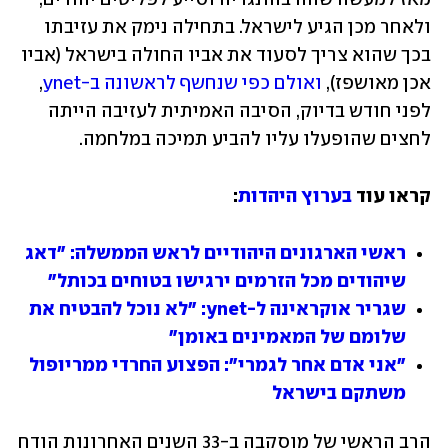
ולאחר מכן הגיע לישראל. בתחילה נימק את עזיבתו 
בכך שהוא צריך לסעוד את אביו החולה בישראל (אביו 
אכן מאושפז), 
ואולם כפי שנחשף לראשונה ב-ynet
, 
לפני חודש בדיוק, הסיבה האמיתית לעזיבה הייתה 
לחצים שהופעלו עליו להביע תמיכה במלחמה.
קראו עוד 
בערוץ היהדות
:
ראשי הארגונים היהודיים לראש הממשלה: "דאג 
שיהודים מכל הזרמים ירגישו בטוחים בכותל"
שגריר אוקראינה ל-ynet: "לא נוכל להבטיח את 
שלומם של המאמינים באומן"
"אני אדם אחר לגמרי": הפצוע החרדי ממריופול 
משתקם בישראל
הרב הראשי של מוסקבה ב-33 השנים האחרונות הודח 