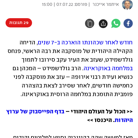
איתמר אייכנר
| פורסם:
07.07.22 | 15:00
29 תגובות
חודש לאחר שכהונתו הוארכה ב-7 שנים
, הדיחה 
הקהילה היהודית של מוסקבה את רבה הראשי, פנחס 
גולדשמידט, שעזב את העיר עקב סירובו לתמוך 
במלחמה באוקראינה
. הרב גולדשמידט – המכהן גם 
כנשיא ועידת רבני אירופה – עזב את מוסקבה לפני 
כחמישה חודשים, לאחר שסירב לצאת בהצהרה 
פומבית התומכת במלחמה הרוסית באוקראינה.
<< הכול על העולם היהודי – 
בדף הפייסבוק של ערוץ 
היהדות
. היכנסו >> 
מאז למעשה שהה בהונגריה וסייע לפליטים יהודים, 