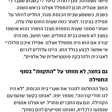
פישר מעמותת 'מגן לחולה' סיפר לי בשבוע שעבר כי 
תושב אנגליה תכנן להתפלל אצלנו בראש השנה. 
בשבת, כששמע שבית הכנסת סגור, החליט לוותר על 
תפילה בציבור. לאחר כמה שעות החום שלו עלה, 
ואחרי מספר שעות נוספות מצבו החמיר והוא אושפז 
במצב לא פשוט בבית החולים. ואני חושב, מה היה 
קורה אם הוא היה מתפלל אצלנו. אפילו איכון סלולרי 
אי אפשר לבצע בגלל החג. היינו עלולים לגרום 
לאנרכיה ולהדבקה פוטנציאלית של אלפים".
גם בחצר, לא מוותר על "התקווה" בסוף 
התפילה
בשל ההחלטה לסגור את שערי בית הכנסת, "לא היו 
לנו חולי קורונה", מספר יפה. "אנחנו בקשר שוטף עם 
הקהילה, וגם עם החברים מחו"ל. יש אצלנו אנשים 
שנפגעו כלכלית, ואנחנו מסייעים להם במזון".