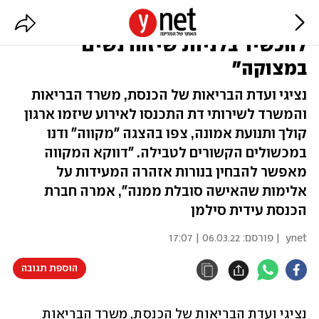
דיון מיוחד על המקוואות: "יש
להכשיר בלניות שיזהו נשים
במצוקה"
נציגי ועדת הבריאות של הכנסת, משרד הבריאות
והמשרד לשירותי דת התכנסו לאירוע שיזמו ארגון
קולך ותנועת אמונה, צפו בהצגה "מקווה" ודנו
במכשולים הקשורים לטבילה. "דווקא המקווה
מאפשר להבחין בנורות אזהרה המעידות על
אלימות שהאישה סובלת ממנה", אמרה חברת
הכנסת עידית סילמן
ynet
| פורסם:
06.03.22 | 17:07
הוספת תגובה
נציגי ועדת הבריאות של הכנסת, משרד הבריאות 