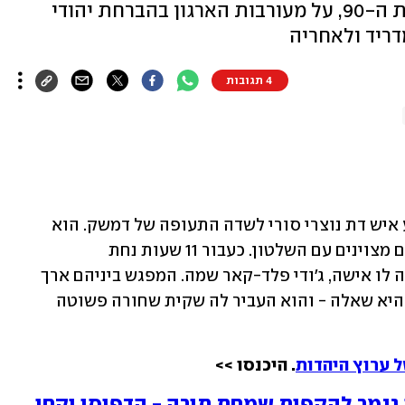
המשנה לראש המוסד בתחילת שנות ה-90, על מעורבות הארגון בהברחת יהודי
דריד ולאחריה
4 תגובות
באחד מלילות נובמבר של שנת 1993 הגיע איש דת נוצרי סורי לשדה התעופה של דמשק. הוא 
התקבל בו כפי שהתקבל מי שאחז בקשרים מצוינים עם השלטון. כעבור 11 שעות נחת 
בשדההתעופה של מונטריאול, ושם חיכתה לו אישה, ג'ודי פלד-קאר שמה. המפגש ביניהם ארך 
פחות מחצי דקה. "הבאת לי את המתנה? היא שאלה - והוא העביר לה שקית שחורה פשוטה 
 ערוץ היהדות
. היכנסו >>