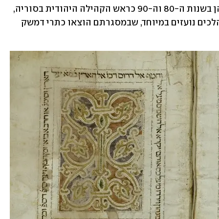
הפתוחה והיחסים המיוחדים של מי שכיהן בשנות ה-80 וה-90 כראש הקהילה היהודית בסוריה, 
הרב אברהם חמרה – אפשרה לו לבצע מהלכים נועזים במיוחד, שבמסגרתם הוצאו כתרי דמשק 