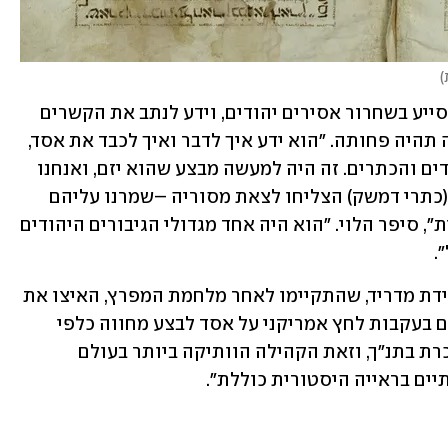
)
הלוי מספר כי הרב חמרה, שנפטר השנה, סייע בשחרור אסירים יהודים, וידע לנתב את הקשרים 
עם המוסד ועם יהדות העולם כך שהסכנה תהיה פחותה. "הוא ידע איך לדבר ואיך לכבד את אסד, 
וזה מה שאפשר לו לארגן את חילוץ היהודים והכתרים. זה היה למעשה מבצע שהוא יזם, ואנחנו 
רק גיבינו אותו במבצע הזה, וכשהכתרים (כתרי דמשק) הצליחו לצאת מסוריה –שמרנו עליהם 
ואחר כך הפקדנו אותם בספרייה הלאומית", סיפר הלוי. "הוא היה אחד מגדולי הגיבורים היהודים 
 
ראש המוסד לשעבר סיפר עוד כי דיוני ועידת מדריד, שהתקיימו לאחר מלחמת המפרץ, האיצו את 
שחרור יהודי סוריה החל מאפריל 1992, גם בעקבות לחץ אמריקני על אסד לבצע מחווה כלפי 
ישראל. "דמשק היא העיר הכי ותיקה שנזכרת בתנ"ך, וזאת הקהילה הוותיקה ביותר בעולם 
יים בראייה היסטורית כוללת".