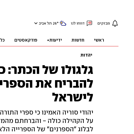
מבזקים
דווחו לנו
°
26
תל אביב
ראשי
חדשות
ידיעות+
פודקאסטים
כל
יהדות
גלגולו של הכתר: כ
להבריח את הספרי
לישראל
יהודי סוריה האמינו כי ספרי התור
על הקהילה כולה - והברחתם מהמדי
לבלוג "הספרנים" של הספרייה הלא