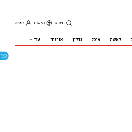
חיפוש
נגישות
כניסה
עוד
לאשה
אוכל
נדל"ן
אנרגיה