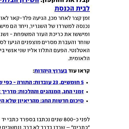
קבלו את ההקפון: 
לבית הכנסת
הלאומית.
קראו עוד 
בערוץ היהדות
:
5 חומשים, 23 עובדות: התורה - כפי שלא הכרתם
זמני החג, המנהגים וההלכות: מדריך ynet השלם לשמחת תורה בקורונה
סיכום חדשות החג: מהריאיון שלא הי