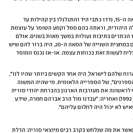
אחרי שגורשו היהודים מספרד בסוף המאה ה-15, נדדו כתבי היד והתגלגלו בין קהילות עד 
שהגיעו לדמשק. שם אימצה אותם הקהילה היהודית, וראתה בהם סמל וקמע השומר על עוצמת 
הקהילה ואחדותה. כיאה למעמדם, נשמרו הכתרים בתיבות נעולות במשך מאות בשנים. אולם 
כאשר יהודי סוריה נאלצו לעזוב את ארצם במחצית השנייה של המאה ה-20, היה ברור להם שיש 
להציל גם את הכתרים, ושהקהילה לא תצליח לעשות זאת בכוחות עצמה. או-אז נכנס המוסד 
"המבצע להוצאת יהודי סוריה ואוצרות הרוח שלהם לישראל, היה אחד הקשים ביותר שהיו לנו", 
מספר אפרים הלוי, בפודקאסט החדש, "הספרנים", של הספרייה הלאומית. מי שהיה המשנה 
לראש המוסד בתחילת שנות ה-90, חושף לראשונה את מעורבות הארגון בהברחת יהודי סוריה 
וכתרי דמשק במהלך ועידת מדריד (בשנת 1992) ואחריה: "עבדנו מול הרב אברהם חמרה, שידע 
ש לא יכול היה לחלום עליהם".
הלוי, ששימש בהמשך גם כראש המוסד, מאשר את מה שנלחש בקרב רבים מיוצאי סוריה: הדלת 