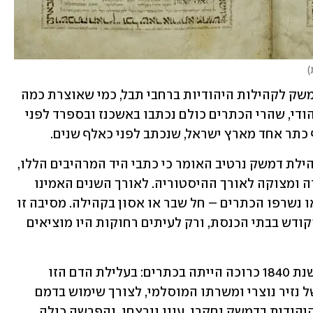
)
הכתרים גם סימנו את הקשר בין יהדות דמשק לקהילות היהודיות ברחבי תבל, כמי שאוצרת כמה 
מהאוצרות הגדולים ביותר של העולם היהודי, שהרי הכתרים כולם נכתבו באשכנז ובספרד לפני 
במהלך מאות בשנים התפתח בקרב בני קהילת דמשק נרטיב האומר כי כתבי היד המרהיבים הללו, 
הם ששמרו על הקהילה שבסוריה מכל צרה ומצוקה לאורך ההיסטוריה. לאורך השנים האמינו 
יהודי דמשק כי בשנים שבהן נגנבו, נבזזו או נשרפו הכתרים – חל שבר או אסון בקהילה. מסיבה זו 
הם הסתירו אותם נעולים בתוך ארונות הקודש בבתי הכנסת, ורק לעיתים רחוקות היו מוציאים 
יוצאי דמשק מאמינים כי עלילת דמשק משנת 1840 כרוכה הייתה בכתרים: בעלילת הדם הזו 
הואשמו היהודים בחטיפתם וברציחתם של נזיר נוצרי ומשרתו המוסלמי, לצורך שימוש בדמם 
לאפיית מצות. דמויות מרכזיות בקהילה היהודית בדמשק נחקרו, עונו ונרצחו, והפרשה כולה 