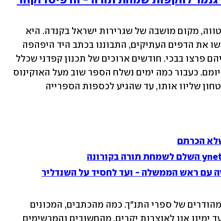
השירון הבלתי גנמר להקפות שמחת תורה - הדפיסו וקחו 
זמן קצר לאחר מכן, הגיעה פלד-קאר לאוטווה, מקום מושבה של שגרירות ישראל בקנדה. היא 
נכנסה למשרדו של השגריר, ויחד הם מיששו את הדפים העתיקים, התבוננו בכתב היד היפהפה 
ומיששו את כריכת העור המשפחת - ושניהם פרצו בבכי. חודשים ארוכים של תכנון קפדני שכלל 
שוחד והעברת מסרים מוצפנים הגיעו לסיומם. כעבור כמה ימים נשלח הספר שוב מעל האוקינוס 
האטלנטי. הפעם התלוו אליו שני אנשי ביטחון שליוו אותו, עד שהגיע לכספות הספרייה 
ה עם ראש הממשלה - ועד לחסיד על השנדליר
לפני כ-800 שנים נכתבו בספרד כתבי יד מהודרים של ספרי התנ"ך. כמה מהכתבים, המכונים 
"כתרים" – שרדו בדרך לא דרך, ונחשבים עד ימינו אנו לאוצרות יקרים, מהחשובים והמרשימים 