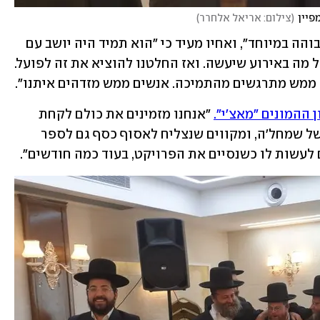
פיין
(
צילום: אריאל אלחרר
)
קרוביו מספרים עליו שהוא "בעל נשמה גבוהה במיוחד", ואחיו מעיד כי "הוא תמיד היה יושב עם 
רשימות, כותב ועוזר להקליד מי אחראי על מה באירוע שיעשה. ואז החלטנו להוציא את זה לפועל. 
ו ממש מתרגשים מהתמיכה. אנשים ממש מזדהים איתנו".
ההמונים "מאצ'י".
 "אנחנו מזמינים את כולם לקחת 
חלק, אות, עמוד או פרשה בספר התורה של שמחל'ה, ומקווים שנצליח לאסוף כסף גם לספר 
לעשות לו כשנסיים את הפרויקט, בעוד כמה חודשים". 