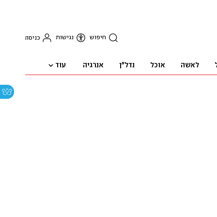
חיפוש
נגישות
כניסה
עוד
לאשה
אוכל
נדל"ן
אנרגיה