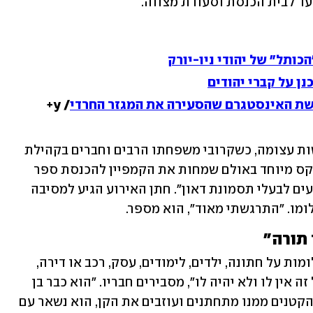
ד לבית הכנסת וסעודת מצווה.  
כותל" של יהודי ניו-יורק
ן על קברי יהודים
שת האינסטגרם שהסעירה את המגזר החרדי
/ y+
השבוע חיכתה לו הפתעה גדולה והתרגשות עצומה, כשקרובי משפחתו הרבים וחברים בקהילת 
חסידות גור שבחצור הגלילית, השיקו בטקס מיוחד באולם שמחות את הקמפיין להכנסת ספר 
תורה של שמחל'ה - תחת הכותרת "מצדיעים לבעלי תסמונת דאון". חתן האירוע הגיע למסיבה 
ומו. "התרגשתי מאוד", הוא מספר.
 תורה"
"בזמן שאנחנו חולמים לעצמנו כל מיני חלומות על חתונה, ילדים, לימודים, עסק, רכב או דירה, 
שמחל'ה מבין טוב, יותר מדי טוב, שאת כל זה אין לו ולא יהיה לו", מסבירים חבריו. "הוא כבר בן 
26. שעון החול מתקתק. לאחר שגם אחיו הקטנים ממנו מתחתנים ועוזבים את הקן, הוא נשאר עם 