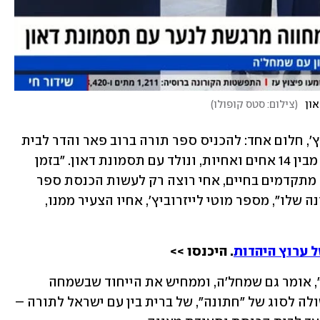
און
(
צילום: סטס קופולו
)
מאז שהיה ילד היה לו, לשמחל'ה לייזרוביץ', חלום אחד: להכניס ספר תורה ברוב פאר והדר לבית 
כנסת. לייזרוביץ', כבר בן 26, הוא השביעי מבין 14 אחים ואחיות, ונולד עם תסמונת דאון. "בזמן 
שכל האחים מתחתנים, והאנשים שסביבו מתקדמים בחיים, אחי רוצה רק לעשות הכנסת ספר 
תורה – שזה למעשה אירוע במקום החתונה שלו", מספר מוטי לייזרוביץ', אחיו הצעיר ממנו, 
 ערוץ היהדות
. היכנסו >>
"אני מחכה לאירוע הזה כמו לחתונה שלי", אומר גם שמחל'ה, וממחיש את הייחוד שבשמחה 
המיוחדת הזו, שכן הכנסת ספר תורה משולה לסוג של "חתונה", של ברית בין עם ישראל לתורה – 