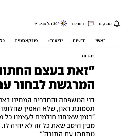
מבזקים
דווחו לנו
°
30
תל אביב
ראשי
חדשות
ידיעות+
פודקאסטים
כל
יהדות
"זאת בעצם החתונ
המרגשת לבחור עם
בני המשפחה והחברים המתינו באול
תסמונת דאון, שלא האמין שחלומו 
"בזמן שאנחנו חולמים לעצמנו כל מ
מבין היטב שאת כל זה לא יהיה לו. ה
מתחתן עם התורה'"