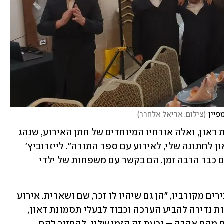
פיין
(
צילום: אריאל אלחרר
)
האירוע נועד להצדיע לאנשים עם תסמונת דאון, ואלה אורחיו המיוחדים של חתן האירוע, שנהג 
לחלום "להזמין עוד ילדים עם תסמונת דאון לחתונה שלי, לאירוע עם ספר התורה". לייזרוביץ' 
מבהיר כי "זו פעילות שההורים שלי עושים כבר הרבה זמן. הם בקשר עם משפחות של ילדי 
"כתיבת ספר תורה משלו והכנסתו", מסבירים מקורביו, "הן גם שיהיו לו זכר, שם ושארית. אירוע 
גדול ומרגש שיהיה במקום חתונה. הזדמנות נדירה להביע הערכה וכבוד לבעלי תסמונת דאון, 