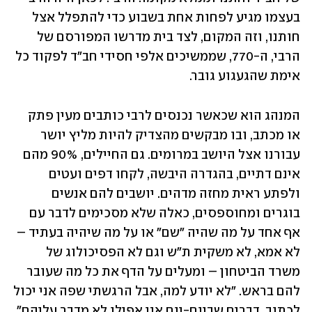
בעצמו מגיע לפחות אחת בשבוע כדי להתפלל אצל 
חותנו, וזה המקום, לצד בית מדרשו המפורסם של 
הרבי, ה-770, שממשיכים אלפי חסידי חב"ד לפקוד כל 
אימת שהגעגוע גובר. 
המנהג הוא שכאשר נכנסים לרבי כותבים מעין פתק 
או מכתב, ובו מבקשים מהצדיק להיות מליץ יושר 
עבורנו אצל היושב במרומים. גם החיילים, 90% מהם 
אינם דתיים, בהגדרה היבשה, לקחו דפים ועטים 
ולפתע ראית מחזה מדהים. יושבים להם אנשים 
בוגרים ומחוספסים, כאלה שלא מסכימים לדבר עם 
אף אחד על מה שהיה "שם" או על מה שיהיה בעתיד – 
לא אמא, לא משקית ת"ש וגם לא הפסיכולוג של 
משרד הביטחון – ומעלים על הדף את כל מה שעובר 
להם בראש. "לא יודע למה, אבל הרגשתי שפה אני יכול 
לכתוב, דברים שביום-יום אני אפילו לא מדבר עליהם", 