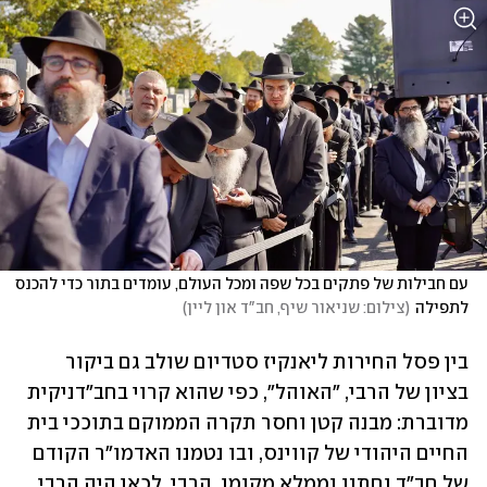
עם חבילות של פתקים בכל שפה ומכל העולם, עומדים בתור כדי להכנס 
לתפילה
(
צילום: שניאור שיף, חב"ד און ליין
)
בין פסל החירות ליאנקיז סטדיום שולב גם ביקור 
בציון של הרבי, "האוהל", כפי שהוא קרוי בחב"דניקית 
מדוברת: מבנה קטן וחסר תקרה הממוקם בתוככי בית 
החיים היהודי של קווינס, ובו נטמנו האדמו"ר הקודם 
של חב"ד וחתנו וממלא מקומו. הרבי. לכאן היה הרבי 