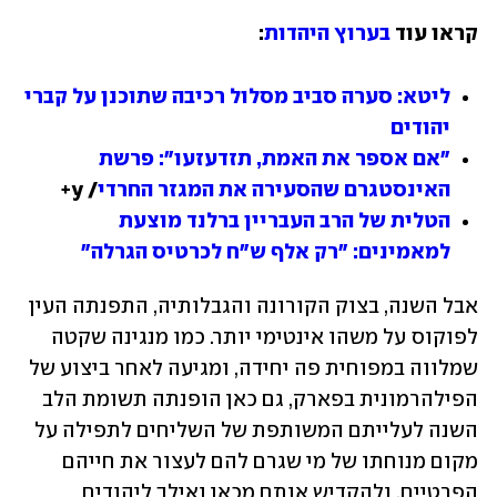
קראו עוד 
בערוץ היהדות
:
ליטא: סערה סביב מסלול רכיבה שתוכנן על קברי 
יהודים
"אם אספר את האמת, תזדעזעו": פרשת 
האינסטגרם שהסעירה את המגזר החרדי
/ y+
הטלית של הרב העבריין ברלנד מוצעת 
למאמינים: "רק אלף ש"ח לכרטיס הגרלה"
אבל השנה, בצוק הקורונה והגבלותיה, התפנתה העין 
לפוקוס על משהו אינטימי יותר. כמו מנגינה שקטה 
שמלווה במפוחית פה יחידה, ומגיעה לאחר ביצוע של 
הפילהרמונית בפארק, גם כאן הופנתה תשומת הלב 
השנה לעלייתם המשותפת של השליחים לתפילה על 
מקום מנוחתו של מי שגרם להם לעצור את חייהם 
הפרטיים, ולהקדיש אותם מכאן ואילך ליהודים 