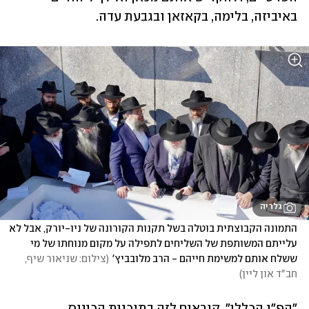
באיביזה, בלימה, בקאזאן ובגבעת עדה. 
גלריה
התמונה הקבוצתית בוטלה בשל תקנות הקורונה של ניו-יורק, אבל לא 
עלייתם המשותפת של השליחים לתפילה על מקום מנוחתו של מי 
ששלח אותם למשימת חייהם - הרב מלובביץ'
(
צילום: שניאור שיף, 
חב"ד און ליין
)
"הפ"נ הכללי", קוראים לזה בתוכנית הכינוס, 