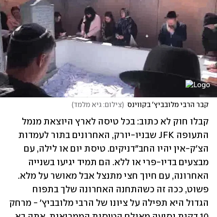
קבר הרבי מלובביץ' בקווינס
(
צילום: גיא מלמד
)
קבלו חוק לא כתוב: בכל טיסה לארץ היוצאת מנמל 
התעופה JFK שבניו-יורק, האחרונים בתור לעמדות 
הצ'ק-אין יהיו החב"דניקים. טיסת יום או לילה, עם 
מבצעים בדיו-פרי או ללא. הם תמיד יגיעו בשנייה 
האחרונה, עם חיוך חצי מתנצל אבל מאושר על מלא. 
פשוט, ככה זה כשהתחנה האחרונה שלך בתפוח 
הגדול היא תפילה על ציונו של הרבי מלובביץ' - מרחק 
10 דקות נסיעה מאולם הטיסות הממריאות. אתה בא 