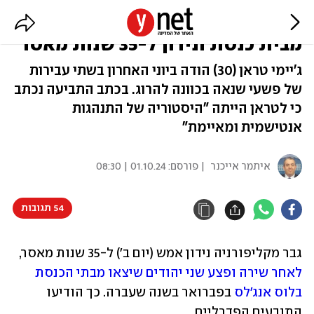
לוס אנג'לס: פצע יהודים שיצאו
מבית כנסת ונידון ל-35 שנות מאסר
ג'יימי טראן (30) הודה ביוני האחרון בשתי עבירות
של פשעי שנאה בכוונה להרוג. בכתב התביעה נכתב
כי לטראן הייתה "היסטוריה של התנהגות
אנטישמית ומאיימת"
איתמר אייכנר
| פורסם:
01.10.24 | 08:30
54 תגובות
גבר מקליפורניה נידון אמש (יום ב') ל-35 שנות מאסר, 
לאחר שירה ופצע שני יהודים שיצאו מבתי הכנסת 
בלוס אנג'לס
 בפברואר בשנה שעברה. כך הודיעו 
התובעים הפדרליים.