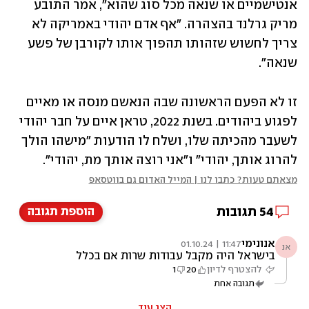
אנטישמיים או שנאה מכל סוג שהוא", אמר התובע 
מריק גרלנד בהצהרה. "אף אדם יהודי באמריקה לא 
צריך לחשוש שזהותו תהפוך אותו לקורבן של פשע 
שנאה".
זו לא הפעם הראשונה שבה הנאשם מנסה או מאיים 
לפגוע ביהודים. בשנת 2022, טראן איים על חבר יהודי 
לשעבר מהכיתה שלו, ושלח לו הודעות "מישהו הולך 
להרוג אותך, יהודי" ו"אני רוצה אותך מת, יהודי".
מצאתם טעות? כתבו לנו | המייל האדום גם בווטסאפ
54
תגובות
הוספת תגובה
אנונימי
11:47 | 01.10.24
אנ
בישראל היה מקבל עבודות שרות אם בכלל
להצטרף לדיון
20
1
תגובה אחת
הצג עוד