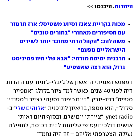
היהדות
. היכנסו >>
מכות בקריית צאנז וסיוע משטיסל: ארז תדמור 
עם הסיפורים מאחורי "בחורים טובים"
משה להב: "הקהל הדתי מחובר יותר לשירים 
הישראליים מפעם"
הרבנית ימימה מזרחי: "אבא שלי היה פמיניסט 
גדול, הוא רצה שאשפיע"
המפגש האמיתי הראשון של ג'יבלי-ג'וניור עם היהדות 
היה לפני 40 שנים, כאשר למד ציור בקולג' "אמפייר 
סטייט" בניו-יורק. "ביום כיפור, נסעתי לצייר ב'סטודיו 
סקול'", הוא מספר, בריאיון לתוכנית "
אלוהים שלי
" ב-
ynet radio. "ציירתי יום שלם, ובסוף היום ראיתי 
אנשים הולכים עטופי טליתות לבית הכנסת, לתפילת 
נעילה. הצטרפתי אליהם – זה היה נחמד".