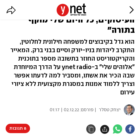
המאייר גיל ג'יבלי: "למרות
העיסוקים, כל היום שלי מוקף
בתורה"
הוא גדל בקיבוצים למשפחה חילונית לחלוטין,
התקרב ליהדות בניו-יורק וסיים בבני ברק. המאייר
והקריקטוריסט החוזר בתשובה מספר בתוכנית
"אלוהים שלי" ב-ynet radio על הדרך המיוחדת
שבה הכיר את אשתו, ומסביר למה לדעתו אפשר
וצריך ללמוד אמנות במסגרת מקצועית ללא ציורי
עירום
יצחק טסלר
| פורסם:
02.12.22 | 01:17
8 תגובות