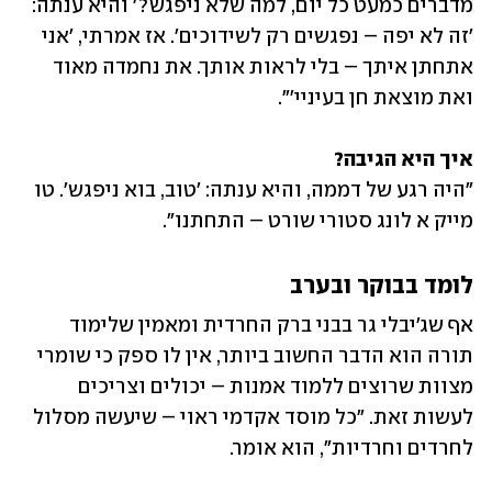
מדברים כמעט כל יום, למה שלא ניפגש?' והיא ענתה: 
'זה לא יפה – נפגשים רק לשידוכים'. אז אמרתי, 'אני 
אתחתן איתך – בלי לראות אותך. את נחמדה מאוד 
ואת מוצאת חן בעיניי'".
איך היא הגיבה?

"היה רגע של דממה, והיא ענתה: 'טוב, בוא ניפגש'. טו 
מייק א לונג סטורי שורט – התחתנו".
לומד בבוקר ובערב
אף שג'יבלי גר בבני ברק החרדית ומאמין שלימוד 
תורה הוא הדבר החשוב ביותר, אין לו ספק כי שומרי 
מצוות שרוצים ללמוד אמנות – יכולים וצריכים 
לעשות זאת. "כל מוסד אקדמי ראוי – שיעשה מסלול 
לחרדים וחרדיות", הוא אומר.