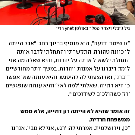
גיל ג'יבלי ויצחק טסלר באולפן ynet רדיו
"זו שיטה ידועה", הוא מוסיף בחיוך רחב, "אבל הייתה 
לי כוונה טהורה. התקשרתי והתחלתי לדבר איתה. 
התחלתי לשאול אותה על יהדות, והיא שאלה מה אני 
לומד. דיברנו על אמנות ויהדות. במשך יותר מחודשיים 
דיברנו, ואז הצעתי לה להיפגש, והיא ענתה שאי אפשר 
כי היא דתייה. שאלתי 'למה לא?' והיא ענתה שנפגשים 
'רק כשהולכים לשידוכים'".
זה אומר שהיא לא הייתה רק דתייה, אלא ממש 
ממשפחה חרדית.

"כן, וירושלמית. אמרתי לה: 'רגע, אני לא מבין. אנחנו 