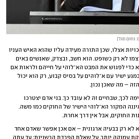
: נחום סגל
)
קשה לקבל שמשה רצה לרכז את כל הסמכויות אצלו, שכן התורה מעידה עליו שהוא האיש העניו 
מכל אדם. מסתבר יותר שמשה ראה את עצמו לא רק כשופט. הוא חשב, ובצדק, שאנשים באים 
אליו לא רק כדי לקבל סעד למצוקתם, אלא כדי לפגוש את המבט הא־לוהי על חייהם ולראות אם 
הם פועלים נכון. היות שהוא היחיד שבא במגע ישיר עם א־לוהים על בסיס קבוע, רק הוא יכול 
זה – מה שאכן נכון.
אבל יתרו מסביר, וכנראה גם התורה מסכימה לכך, שבחיים זה לא עובד כך. בני אדם יצטרכו 
להתמודד עם רשות שופטת, גם אם היא איננה המקור הא־לוהי הישיר של החוקים כמו משה. 
ות החוקים, אבל אין דרך אחרת.
השאלה שיתרו ומשה מתווכחים עליה היא לא רק בבעיה ארגונית – אם אכן אפשר שאדם אחד 
ינהל את כל המערכת לבדו. מדובר במחלוקת עמוקה יותר, על שאלת הפרדת הרשויות: עד עתה 