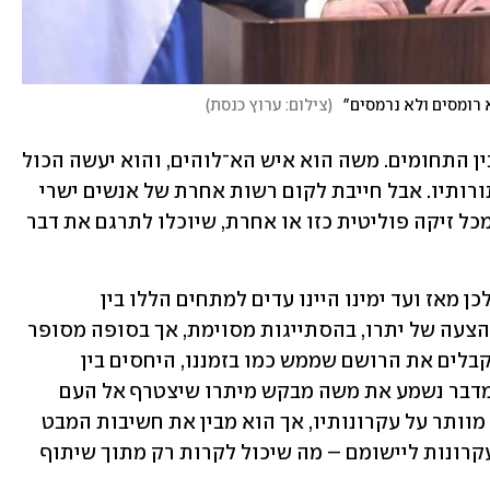
 רומסים ולא נרמסים"
(
צילום: ערוץ כנסת
)
אבל יתרו מחדש שחייבת להיות הפרדה בין התחומים. משה הוא איש הא־לוהים, והוא יעשה הכול 
כדי ללמד את העם את חוקי הא־לוהים ותורותיו. אבל חייבת לקום רשות אחרת של אנשים ישרי 
דרך ויראי א־לוהים, שונאי בצע ורחוקים מכל זיקה פוליטית כזו או אחרת, שיוכלו לתרגם את דבר 
הפער בין משה ליתרו הוא נוקב ועקרוני. לכן מאז ועד ימינו היינו עדים למתחים הללו בין 
הרשויות. בפרשה שלנו משה מקבל את ההצעה של יתרו, בהסתייגות מסוימת, אך בסופה מסופר 
שמשה משלח את חותנו הביתה – ואנו מקבלים את הרושם שממש כמו בזמננו, היחסים בין 
הרשויות הפכו קרירים. עם זאת, בספר במדבר נשמע את משה מבקש מיתרו שיצטרף אל העם 
במסעו לארץ ויורה לו את הדרך. משה לא מוותר על עקרונותיו, אך הוא מבין את חשיבות המבט 
של יתרו לאיזונים בין החוק למשפט, בין עקרונות ליישומם – מה שיכול לקרות רק מתוך שיתוף 