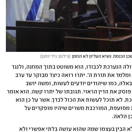
(
צילום: גיל יוחנן
)
למחרת הגעתו של יתרו, ואחרי סעודה גדולה הנערכת לכבודו, הוא משוטט בתוך המחנה, ולנגד 
עיניו נגלה מחזה מופלא: משה חתנו יושב ומלמד את תורת ה'. יתרו רואה כיצד מבוקר עד ערב 
אנשים שונים באים ומטיחים טענות אלה באלה, כמו שיהודים יודעים לעשות, ומשה יושב 
ומקשיב, מנהל את הדיונים בנחת ולבסוף פוסק את הדין הראוי. תגובתו של יתרו קשה. הוא אומר 
למשה: אתה תקרוס, ויחד איתך כל המערכת. לא תוכל לעשות את הכול לבדך. אשר על כן הוא 
מציע לו את הקמתה של מערכת משפטית מסועפת, המורכבת משרים שיהיו מופקדים על 
ן הלאה.
מטבע הדברים עולה השאלה: האם משה לא הבין בעצמו שמה שהוא עושה בלתי אפשרי ולא 