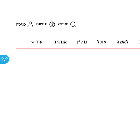
חיפוש
נגישות
כניסה
עוד
לאשה
אוכל
נדל"ן
אנרגיה