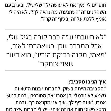
חופרים לי 'איך את לא עושה ילד שלישי?', ובערב עם 
השחקנים זה 'השתגעת? מה נראה לך?'. לא היה לי 
אומץ ללכת על זה. בסוף זה קרה". 
"לא חשבתי שזה כבר קורה בגיל שלי, 
אבל מתברר שכן. כשאמרתי לאור, 
'מאמי, תקנה בדיקת היריון', הוא חשב 
שאני צוחקת"
איך הגיבו מסביב? 

"הסביבה הייתה בשוק. לחברותיי בנות ה־40 זה 
נשמע לא נורמלי והן אמרו 'את מטורפת'. בנות ה־50 
אמרו, 'איזה כיף לך, איך אני מקנאה בך', ובנות 
ה־30 פשוט חוות את זה איתי - יש לי חברות שצריכות 