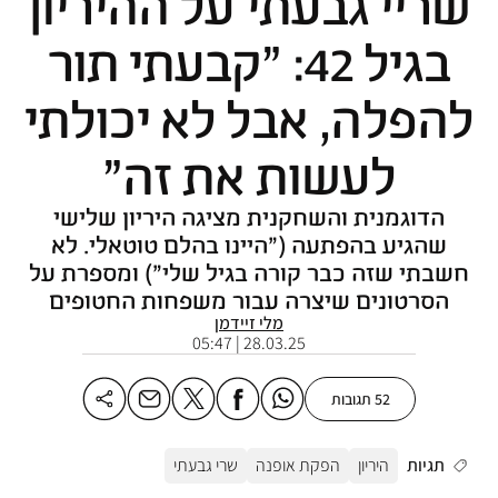
שריי גבעתי על ההיריון
בגיל 42: "קבעתי תור
להפלה, אבל לא יכולתי
לעשות את זה"
הדוגמנית והשחקנית מציגה היריון שלישי
שהגיע בהפתעה ("היינו בהלם טוטאלי. לא
חשבתי שזה כבר קורה בגיל שלי") ומספרת על
הסרטונים שיצרה עבור משפחות החטופים
מלי זיידמן
28.03.25 | 05:47
52 תגובות
תגיות
היריון
הפקת אופנה
שרי גבעתי