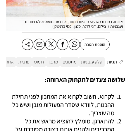
ארוחה בפחות משעה: פרגיות בתנור, אורז עם חומוס וסלט צנוניות
ועגבניות
(
צילום: דני לרנר, סגנון: פסי ברניצקי
)
הוספת תגובה
תגיות
סלט עגבניות
מתכונים
מתכון
חומוס
פרגיות
ארוחת צה
שלושה צעדים לתקתוק הארוחה:
לקרוא. חשוב לקרוא את המתכון לפני תחילת 
ההכנות, לוודא שסדר הפעולות מובן ושיש כל 
מה שצריך.
להתארגן. מומלץ להוציא מראש את כל 
המרכיבים ולהניח אותם בצורה מסודרת על 