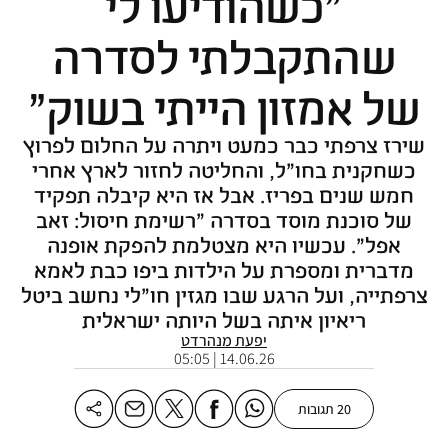
"כשהודיעו לי
שהתקבלתי לסדרה
של אמזון הייתי בשוק"
שירז צרפתי כבר כמעט ויתרה על החלום לפרוץ
כשחקנית בחו"ל, והחליטה לחזור לארץ אחרי
חמש שנים בפריז. אבל אז היא קיבלה תפקיד
של סוכנת מוסד בסדרה "רשימת חיסול: זאב
אפל". עכשיו היא מצטלמת להפקת אופנה
מדברית ומספרת על הילדות ביפו כבת לאמא
צרפתייה, ועל הרגע שבו מגזין חו"לי נחשב ביטל
ריאיון איתה בשל היותה ישראלית
יפעת מנהרדט
14.06.26 | 05:05
20 תגובות