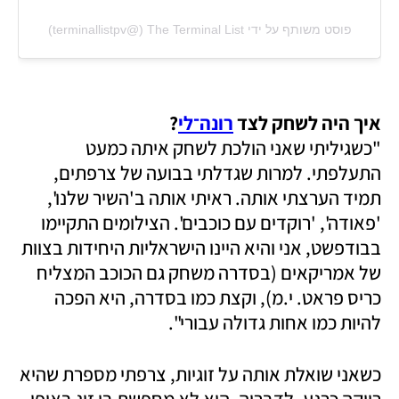
פוסט משותף על ידי ‏‎The Terminal List‎‏ (@‏‎terminallistpv‎‏)
איך היה לשחק לצד 
רונה־לי
?

"כשגיליתי שאני הולכת לשחק איתה כמעט 
התעלפתי. למרות שגדלתי בבועה של צרפתים, 
תמיד הערצתי אותה. ראיתי אותה ב'השיר שלנו', 
'פאודה', 'רוקדים עם כוכבים'. הצילומים התקיימו 
בבודפשט, אני והיא היינו הישראליות היחידות בצוות 
של אמריקאים (בסדרה משחק גם הכוכב המצליח 
כריס פראט. י.מ), וקצת כמו בסדרה, היא הפכה 
להיות כמו אחות גדולה עבורי".
כשאני שואלת אותה על זוגיות, צרפתי מספרת שהיא 