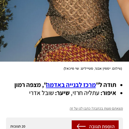
(
צילום: יסמין אבנר, סטיילינג: שי מיכאל
)
תודה ל"
מרכז לבנייה באדמה
", מצפה רמון
איפור:
 עתליה חרזי,
 שיער: 
שובל אדרי
מצאתם טעות בכתבה? כתבו לנו על זה
הוספת תגובה
20 תגובות