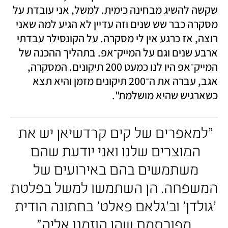
שקשה להשיג מבחינה כימית. למשל, אני עובדת על 
מסקרה כבר שש שנים וזה עדיין לא הגיע למה שאני 
רוצה, אז כרגע אין לי מסקרה. על הקונסילר עבדתי 
ארבע שנים וגם על המייק־אפ. בתהליך ההכנה של 
המייק־אפ היו לנו כמעט 200 תיקונים. המסקרה, 
אגב, עברה את ה־200 תיקונים מזמן והיא תצא 
כשארגיש שהיא מושלמת".
"למאפרים של קים קרדשיאן יש את 
המוצרים שלנו ואני יודעת שהם 
משתמשים בהם באירועים של 
המשפחה. הן השתמשו למשל בפלטת 
'גולדן' וב'גלאם פאלט' בחתונה הודית 
מפורסמת שהן הוזמנו אליה"