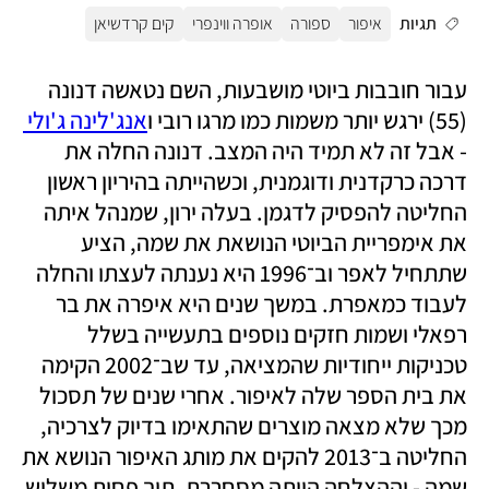
תגיות
איפור
ספורה
אופרה ווינפרי
קים קרדשיאן
עבור חובבות ביוטי מושבעות, השם נטאשה דנונה 
(55) ירגש יותר משמות כמו מרגו רובי ו
אנג'לינה ג'ולי 
- אבל זה לא תמיד היה המצב. דנונה החלה את 
דרכה כרקדנית ודוגמנית, וכשהייתה בהיריון ראשון 
החליטה להפסיק לדגמן. בעלה ירון, שמנהל איתה 
את אימפריית הביוטי הנושאת את שמה, הציע 
שתתחיל לאפר וב־1996 היא נענתה לעצתו והחלה 
לעבוד כמאפרת. במשך שנים היא איפרה את בר 
רפאלי ושמות חזקים נוספים בתעשייה בשלל 
טכניקות ייחודיות שהמציאה, עד שב־2002 הקימה 
את בית הספר שלה לאיפור. אחרי שנים של תסכול 
מכך שלא מצאה מוצרים שהתאימו בדיוק לצרכיה, 
החליטה ב־2013 להקים את מותג האיפור הנושא את 
שמה - וההצלחה הייתה מסחררת. תוך פחות משלוש 