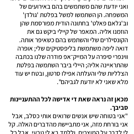
ואני יודעת שהם משתמשים בהם באירועים של 
המשפחה. הן השתמשו למשל בפלטת 'גולדן' 
וב'גלאם פאלט' בחתונה הודית מפורסמת שהן 
הוזמנו אליה. המאפר של קיילי ביקש גם את 
הקונסילרים שלי והשתמש בהם כשאיפר אותה. 
דואה ליפה משתמשת בליפסטיקים שלי; אופרה 
ווינפרי סיפרה על המייק־אפ פודרה שלנו בכתבה 
שהתראיינה אליה; היילי ביבר השתמשה בפלטת 
הצלליות שלי והעלתה אפילו סרטון, ובטח יש עוד 
מלא שאני לא יודעת לגביהם". 
מכאן זה נראה שאת די אדישה לכל ההתעניינות 
סביבך.

"אני בטוחה שיש אנשים שרואים אותי כסלב, אבל 
אני בורחת מזה, אני מתביישת מהדברים האלה. קל 
לי לדבר על המוצרים, וללמד בא לי טבעי, אבל כל 