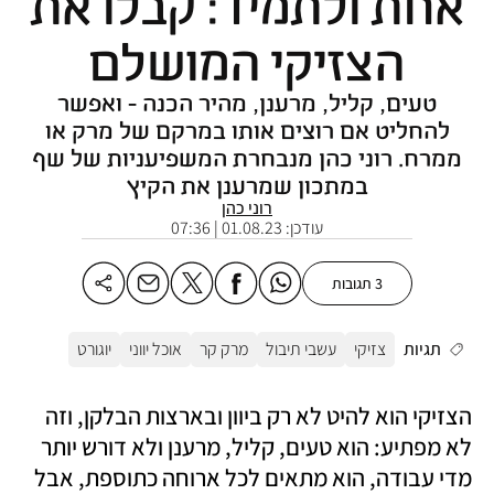
אחת ולתמיד: קבלו את
הצזיקי המושלם
טעים, קליל, מרענן, מהיר הכנה - ואפשר
להחליט אם רוצים אותו במרקם של מרק או
ממרח. רוני כהן מנבחרת המשפיעניות של שף
במתכון שמרענן את הקיץ
רוני כהן
עודכן:
01.08.23 | 07:36
3 תגובות
תגיות
צזיקי
עשבי תיבול
מרק קר
אוכל יווני
יוגורט
הצזיקי הוא להיט לא רק ביוון ובארצות הבלקן, וזה 
לא מפתיע: הוא טעים, קליל, מרענן ולא דורש יותר 
מדי עבודה, הוא מתאים לכל ארוחה כתוספת, אבל 