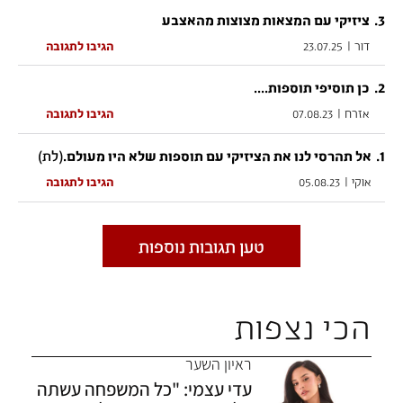
.
3
ציזיקי עם המצאות מצוצות מהאצבע
דור
|
23.07.25
הגיבו לתגובה
.
2
כן תוסיפי תוספות....
אזרח
|
07.08.23
הגיבו לתגובה
1
.
(לת)
אל תהרסי לנו את הציזיקי עם תוספות שלא היו מעולם.
אוקי
|
05.08.23
הגיבו לתגובה
טען תגובות נוספות
הכי נצפות
ראיון השער
עדי עצמי: "כל המשפחה עשתה
אין לשלוח תגובות הכוללות מידע המפר את
תנאי השימוש של Ynet
לרבות דברי