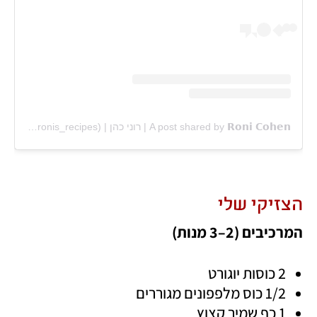
A post shared by 𝗥𝗼𝗻𝗶 𝗖𝗼𝗵𝗲𝗻 | רוני כהן | 𝙵𝚘𝚘𝚍 𝙱𝚕𝚘𝚐 (@ronis_recipes)
הצזיקי שלי
המרכיבים (2–3 מנות) 
2 כוסות יוגורט
1/2 כוס מלפפונים מגוררים
1 כף שמיר קצוץ