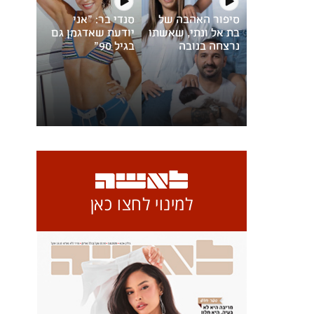
סיפור האהבה של
סנדי בר: "אני
בת אל ונתי, שאשתו
יודעת שאדגמן גם
נרצחה בנובה
בגיל 90"