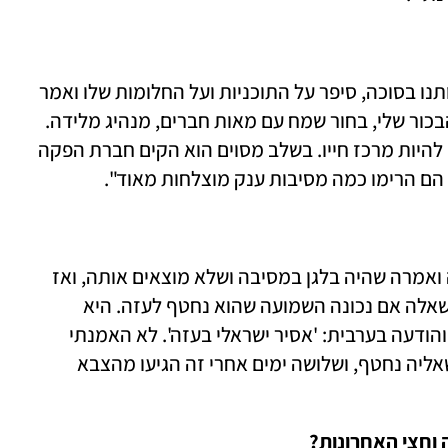
"שלושה ימים לפני שנחטף הוא בא לבקר אותנו בסוכה, סיפר על התוכניות ועל החלומות שלו ואמר 
. אליה הוא הבכור שלי, בחור שמח עם מאות חברים, מנהיג מלידה. 
בגיל 17 הוא גילה את מסיבות הטבע שהפכו להיות מרכז חייו. בשלב מסוים הוא הקים חברת הפקה 
חד הם הרימו כמה מסיבות ענק מוצלחות מאוד".
"בבוקר שמחת תורה אחות של זיו התקשרה ואמרה שהיה בלגן במסיבה ושלא מוצאים אותה, ואז 
ידידה של אליה שלחה לי הודעה בפייסבוק ושאלה אם נכונה השמועה שהוא נחטף לעזה. היא 
שלחה לי תמונה שלו עם הסמל של החמאס והודעה בערבית: 'אסיר ישראלי בעזה'. לא האמנתי 
למראה עיניי. בחצות זיו התקשרה ודיווחה שאליה נחטף, ושלושה ימים אחרי זה הגיעו מהצבא 
וחצי האחרונות?