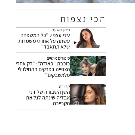
הכי נצפות
ראיון השער
עדי עצמי: "כל המשפחה
עשתה על אחותי משמרות
שלא תתאבד"
סיפורים אישיים
כוכבת "פאודה": "רק אחרי
הצפייה בפרקים התחילו לי
פלאשבקים"
קריירה
השן השבורה של דני
אבדיה שינתה לגל את
הקריירה