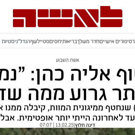
ר
סיפורים אישיים
חדר משלך
בריאות
יחסים
סטייל
שף
הנדל"ניסטיות
אשת השבוע
 אליה כהן: "נמ
תר גרוע ממה שדמ
יגי כהן, אמו של אליה (27) שנחטף ממיגונית המוות, קיב
ועד לאחרונה הייתי יותר אופטימית. אב
13.02.25 | 07:07
דינה חלוץ
|