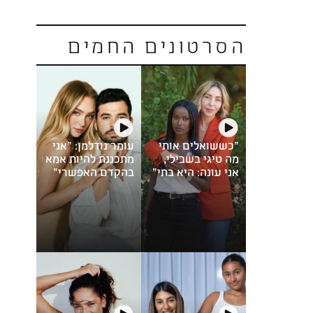
הסרטונים החמים
"כששואלים אותי
עומר נודלמן: "אני
מה טיגי בשבילי,
מתכננת להיות אמא
אני עונה: היא בתי"
בהקדם האפשרי"