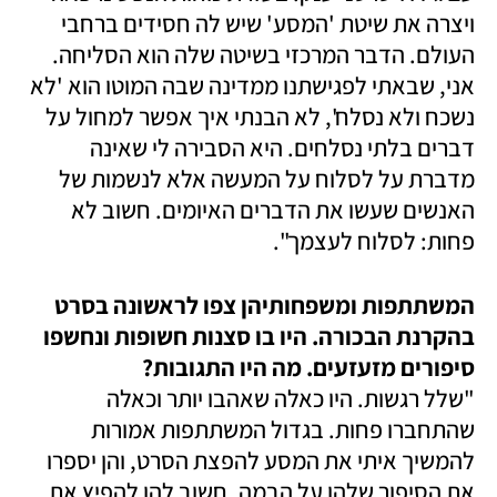
ויצרה את שיטת 'המסע' שיש לה חסידים ברחבי 
העולם. הדבר המרכזי בשיטה שלה הוא הסליחה. 
אני, שבאתי לפגישתנו ממדינה שבה המוטו הוא 'לא 
נשכח ולא נסלח', לא הבנתי איך אפשר למחול על 
דברים בלתי נסלחים. היא הסבירה לי שאינה 
מדברת על לסלוח על המעשה אלא לנשמות של 
האנשים שעשו את הדברים האיומים. חשוב לא 
פחות: לסלוח לעצמך".
המשתתפות ומשפחותיהן צפו לראשונה בסרט 
בהקרנת הבכורה. היו בו סצנות חשופות ונחשפו 
סיפורים מזעזעים. מה היו התגובות?

"שלל רגשות. היו כאלה שאהבו יותר וכאלה 
שהתחברו פחות. בגדול המשתתפות אמורות 
להמשיך איתי את המסע להפצת הסרט, והן יספרו 
את הסיפור שלהן על הבמה. חשוב להן להפיץ את 