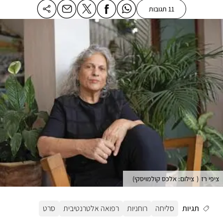
11 תגובות
ציפי רז
(
צילום: אלכס קולמויסקי
)
תגיות
סליחה
רוחניות
רפואה אלטרנטיבית
סרט