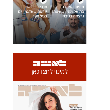
סיפור האהבה של
סנדי בר: "אני
בת אל ונתי, שאשתו
יודעת שאדגמן גם
נרצחה בנובה
בגיל 90"