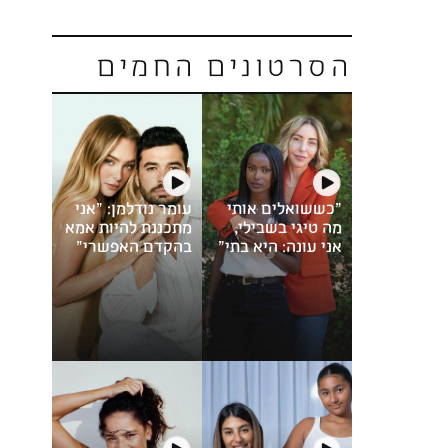
הסרטונים החמים
"כששואלים אותי
עומר נודלמן: "אני
מה טיגי בשבילי,
מתכננת להיות אמא
אני עונה: היא בתי"
בהקדם האפשרי"