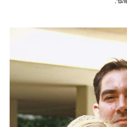
הם". 