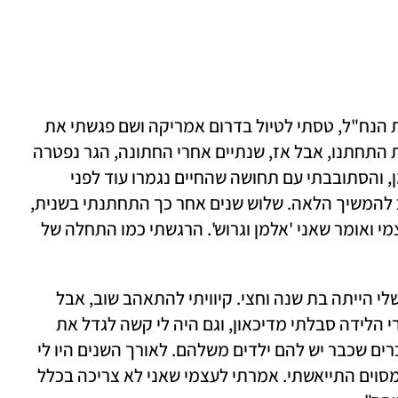
עמרי: "בגיל 21, אחרי שירות כלוחם בחטיבת הנח"ל, טסתי לטיול בדרום אמריקה ושם פגשתי את 
הגר, אשתי הראשונה. אחרי שבע שנות זוגיות התחתנו, אבל אז, שנתיים אחרי החתונה, הגר נפטרה 
מסרטן השד. בגיל 30 מצאתי את עצמי אלמן, והסתובבתי עם תחושה שהחיים נגמרו עוד לפני 
שהתחילו. בסוף הבנתי שאני עוד צעיר וחייב להמשיך הלאה. שלוש שנים אחר כך התחתנתי בשנית, 
אבל אחרי שנה התגרשנו. הייתי מציג את עצמי ואומר שאני 'אלמן וגרוש'. הרגשתי כמו התחלה של 
 "התגרשתי לפני שבע שנים, כשהבת שלי הייתה בת שנה וחצי. קיוויתי להתאהב שוב, אבל 
הרגשתי שאני לא מעוניינת בעוד ילדים. אחרי הלידה סבלתי מדיכאון, וגם היה לי קשה לגדל את 
בתי לבד. בגלל זה העדפתי לצאת רק עם גברים שכבר יש להם ילדים משלהם. לאורך השנים היו לי 
כל מיני מערכות יחסים קצרות, עד שבשלב מסוים התייאשתי. אמרתי לעצמי שאני לא צריכה בכלל 