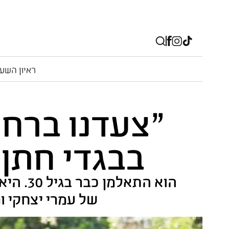
ראיון השע
"צעדנו ברחו
בבגדי חתן 
הוא הת
של עמרי יצחקי ו