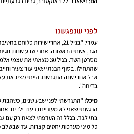
הם
: נישאו ב־22 באוקטובר, גרים בגבעתיים
לפני שנפגשנו 
בדיחה". 
מיכל: