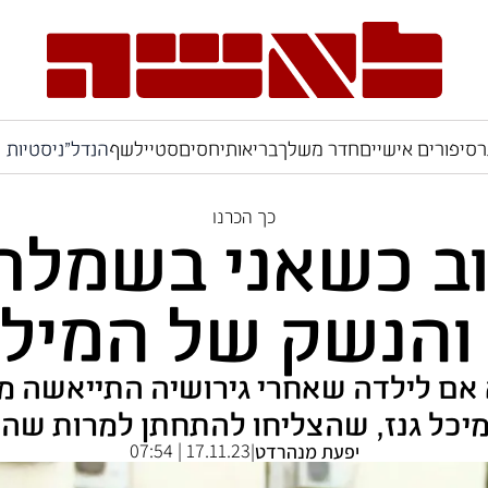
ר
סיפורים אישיים
חדר משלך
בריאות
יחסים
סטייל
שף
הנדל"ניסטיות
כך הכרנו
ב כשאני בשמלת
והנשק של המילו
אלמן כבר בגיל 30. היא אם לילדה שאחרי גירושיה 
מיכל גנז, שהצליחו להתחתן למרות שהוא
17.11.23 | 07:54
יפעת מנהרדט
|