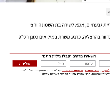
(38), זכיין של בית קפה לנדוור בהרצליה, כרגע משרת במילואים כסגן רס"פ 