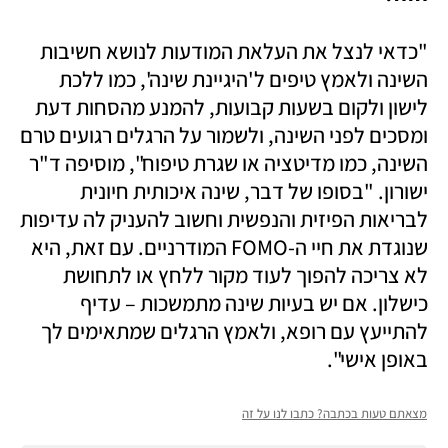
"כדאי לנצל את העלאת המודעות לנושא חשיבות 
השינה ולאמץ טיפים ל'היגיינת שינה', כמו ללכת 
לישון ולקום בשעות קבועות, להמנע מהסחות דעת 
ומסכים לפני השינה, ולשמור על הרגלים רגועים טרם 
השינה, כמו מדיטציה או שגרת טיפוח", מוסיפה ד"ר 
ישורון. "בסופו של דבר, שינה איכותית חיונית 
לבריאות הפיזית והנפשית וחשוב להעניק לה עדיפות 
שנוגדת את חיי ה-FOMO המודרניים. עם זאת, היא 
לא צריכה להפוך לעוד מקור ללחץ או לתחושת 
כישלון. אם יש בעיות שינה מתמשכות – עדיף 
להתייעץ עם רופא, ולאמץ הרגלים שמתאימים לך 
באופן אישי".
מצאתם טעות בכתבה? כתבו לנו על זה