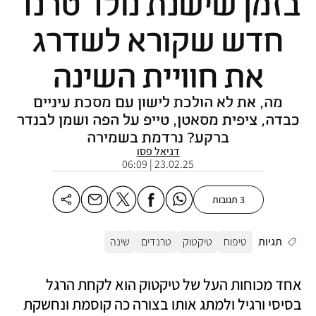
בזמן שישנת נולד טרנד
חדש שקורא לשדרג
את חוויית השינה
מה, את לא הולכת לישון עם מסכת עיניים
כבדה, ציפית מסאטן, טייפ על הפה ושמן לבנדר
ברקע? נרדמת בשמירה
דניאל פסו
23.02.25 | 06:09
3 תגובות
תגיות
טיפוח
טיקטוק
טרנדים
שינה
אחד מכוחות העל של טיקטוק הוא לקחת הרגל 
בסיסי ורגיל ולמתג אותו בצורה כה קוסמת ונחשקת 