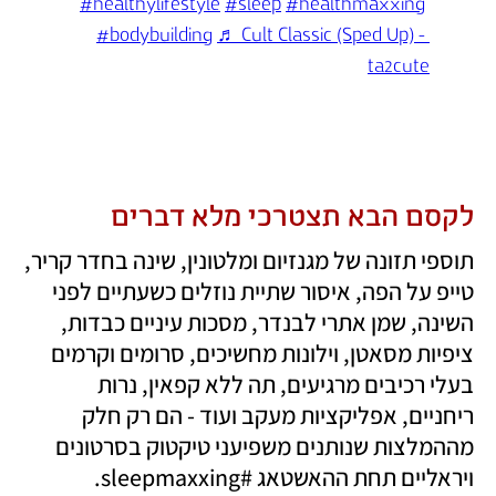
#healthylifestyle
#sleep
#healthmaxxing
#bodybuilding
♬ Cult Classic (Sped Up) - 
ta2cute
לקסם הבא תצטרכי מלא דברים
תוספי תזונה של מגנזיום ומלטונין, שינה בחדר קריר, 
טייפ על הפה, איסור שתיית נוזלים כשעתיים לפני 
השינה, שמן אתרי לבנדר, מסכות עיניים כבדות, 
ציפיות מסאטן, וילונות מחשיכים, סרומים וקרמים 
בעלי רכיבים מרגיעים, תה ללא קפאין, נרות 
ריחניים, אפליקציות מעקב ועוד - הם רק חלק 
מההמלצות שנותנים משפיעני טיקטוק בסרטונים 
ויראליים תחת ההאשטאג #sleepmaxxing. 