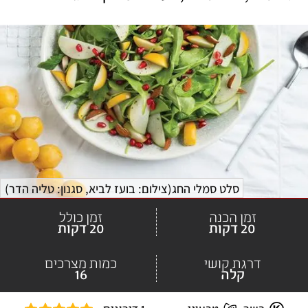
סלט סמלי החג
(
צילום: בועז לביא, סגנון: טליה הדר
)
זמן הכנה
זמן כולל
20 דקות
20 דקות
דרגת קושי
כמות מצרכים
קלה
16