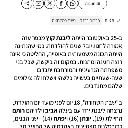
10 תגובות
תגיות
חרבות ברזל
נשים במלחמה
ב-25 באוקטובר הייתה 
ליבנת קוץ 
מכפר עזה 
אמורה לחגוג יובל שנים להולדתה. כמי שהנתינה 
הייתה תכונה משמעותית באופייה, החליטה כי אינה 
רוצה חגיגה ומתנות. במקום זה ביקשה, שכל בני 
משפחתה הגרעינית והמורחבת יתנדבו 
שעה-שעתיים בעשייה כלשהי וישלחו לה צילומים 
שלהם מתנדבים.
ב"שבת השחורה", 18 יום לפני מועד יום ההולדת, 
נרצחה ליבנת יחד עם בעלה 
אביב
 וילדיהם 
רותם
החיילת (19),
 יונתן
 (16) ו
יפתח 
(14) - שני הבנים, 
כדורסלנים מצטיינים באקדמיה של הפועל תל 