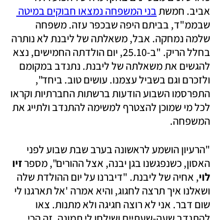
אביב. חמשת 
בני המשפחה נמצאו חבוקים במיטה 
שבממ"ד, בביתם היפה שבכפר עזה. משפחה 
שלמה נמחקה. אבל, משאלתה של ליבנת לא נותרה 
בחלל הריק. "ב-25.10, יום הולדתה החמישים, נצא 
להגשים את משאלתה של ליבנת. נתנדב במקומם 
ולזכרם וגם בשביל עצמנו. עושים טוב. ביחד", 
התפרסמו השבוע הודעות ברשתות החברתיות וקראו 
לכל מי שמוכן להצטרף למשימה להתנדב ולתייג את 
המשפחה.
"הרעיון הושמע לראשונה בערב שבת שבוע לפני 
האסון, כשנפגשנו בגן יבנה, אצל ההורים", מספר 
זיו 
לוי
, אחיה של ליבנת. "דיברנו על יום ההולדת שלה 
ושאלנו איך תרצה לחגוג, והיא אמרה 'אל תארגנו לי 
שום דבר. אני לא רוצה חגיגה ולא מתנות. צאו 
להתנדב שעה-שעתיים ושילחו לי תמונה. זה הכי 