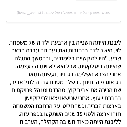
פוסט משותף על ידי ‏‎המשאלה של ליבנת‎‏ (@‏‎livnat_wish‎‏)
ליבנת הייתה השנייה בין ארבעת ילדיה של משפחת 
לוי. היא נולדה ברחובות ואת נערותה עברה בבאר 
שבע. "היו לה קשיים בלימודים, ובהמשך התגלה 
שהייתה דיסלקטית, אבל היא לא ויתרה לעצמה. 
אחרי הצבא השלימה בגרויות ועשתה תואר 
בגיאוגרפיה וחינוך. בשלב מסוים עברה לתל אביב, 
שם הכירה את אביב קוץ, מהנדס ומנהל פרויקטים 
בחברת ייעוץ. אחרי שנישאו יצאו לרילוקיישן 
בארצות הברית וכשהחליטו על הרחבת המשפחה 
חזרו ארצה ולפני 19 שנים השתקעו בכפר עזה. 
לליבנת הייתה מאוד חשובה הקהילה, הערבות 