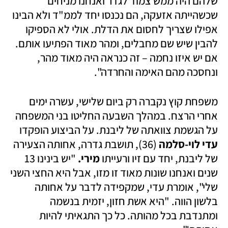
שלהם היה ממש צמוד לגדר ואנחנו מניחים 
שכשהייתה אזעקה, הם נכנסו יחד לממ"ד ולא הבינו 
אפילו שצריך לחסום את הדלת. אולי לא הספיקו 
להבין שיש שם מחבלים, ומהר מאוד הפתיעו אותם. 
אם יש איזו נחמה – זה כנראה היה מאוד מהר, 
ונחסכה מהם האימה והחרדה". 
משפחת קוץ נקברה רק ביום שלישי, עשרה ימים 
אחרי הרצח. במהלך השבעה החליטו בני המשפחה 
על הגשמת צוואתה של ליבנת. על הביצוע הופקדו 
עדי לוי-סלמה
 (36), תושבת גדרה, אחותה הצעירה 
של ליבנת, יחד עם זיו ורעייתו 
מירי.
 "יש בינינו 13 
שנים ואנחנו שונות מאוד זו מזו, אבל היא החצי השני 
שלי", אומרת עדי, שמקפידה לדבר על אחותה 
בלשון הווה. "היא אשת חזון, יזמית בנשמה 
ומתנדבת בכל מהותה. כל כך התגאיתי להיות 