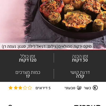
מיקס ירקות ממולאים
(
צילום: דניאל לילה, סגנון: נעמה רן
)
זמן הכנה
זמן כולל
30 דקות
120 דקות
דרגת קושי
כמות מצרכים
קלה
17
כשר
טבעוני
5 דירוגים