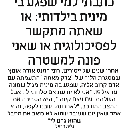
כתבתי למי שפגע בי
מינית בילדותי: או
שאתה מתקשר
לפסיכולוגית או שאני
פונה למשטרה
אחרי שנים של ייסורים, רוני רוזנס אזרה אומץ
ובמסגרת הליך של "צדק מאחה" התעמתה עם
אדם קרוב אליה, שפגע בה מינית מגיל שמונה
עד גיל 15. "אני לא יודעת אם סלחתי לו, אבל
השלמתי עם עצם קיומו", היא מסבירה את
המצב המורכב. "לאחרונה ישבנו לקפה, והוא
אמר שאין יום שעובר שהוא לא כואב את הסבל
שהוא גרם לי"
גלית הראלי