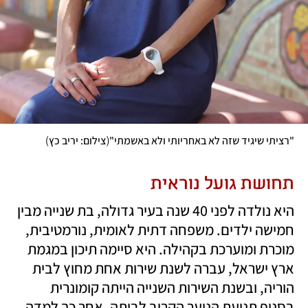
)
(
"רציתי שיגיד שזה לא באחריותי ולא באשמתי"
צילום: יריב כץ
תחושת גועל נוראית
היא נולדה לפני 40 שנה בעיר גדולה, בת שנייה מבין 
חמישה ילדים. משפחה דתית לאומית, נורמטיבית, 
מוכרת ומוערכת בקהילה. היא סיימה תיכון במגמת 
ארץ ישראל, עברה לשנת שירות אחת מחוץ לבית 
הוריה, ובשנת השירות השנייה הייתה קומונרית 
בסניף תנועת הנוער הקרוב לביתה. אחר כך למדה 