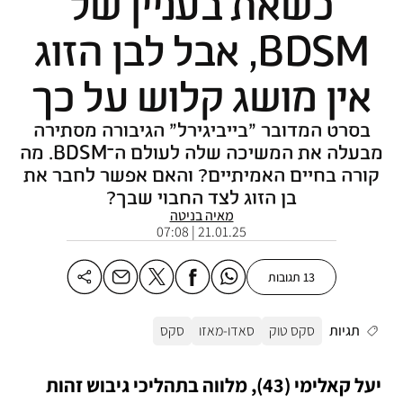
כשאת בעניין של
BDSM, אבל לבן הזוג
אין מושג קלוש על כך
בסרט המדובר "בייביגירל" הגיבורה מסתירה
מבעלה את המשיכה שלה לעולם ה־BDSM. מה
קורה בחיים האמיתיים? והאם אפשר לחבר את
בן הזוג לצד החבוי שבך?
מאיה בניטה
21.01.25 | 07:08
13 תגובות
תגיות
סקס טוק
סאדו-מאזו
סקס
 יעל קאלימי (43), מלווה בתהליכי גיבוש זהות 