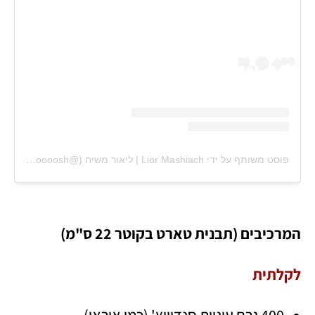
פוסט משותף על ידי ‏‎Lior Mashiach | ליאור משיח‎‏ (@‏‎lioroooosh‎‏)
המרכיבים (תבנית טארט בקוטר 22 ס"מ)
לקלתית