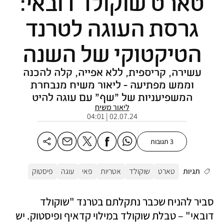
טארט שוקולד דובאי:
גרסת העוגה לטרנד
הטיקטוקי של השנה
עשירה, קריספית, ללא אפייה, קלה להכנה
וממש מפתיעה - ליאור משיח מנבחרת
המשפיעניות של "שף" עם עוגה להיט
ליאור משיח
02.07.24 | 04:01
3 תגובות
תגיות
טארט
שוקולד
אטריות
פאי
עוגה
פיסטוק
סביר להניח שכבר נתקלתם בטרנד "שוקולד 
דובאי" – טבלת שוקולד במילוי קדאיף ופיסטוק. יש 