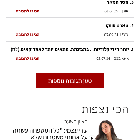
.
3
חסר חמאה
אורן
|
03.01.26
הגיבו לתגובה
.
2
טארט שוקו
לילי
|
03.09.24
הגיבו לתגובה
1
.
(לת)
יותר מידי קלוריות... בהגזנמה. מתאים יותר לאמריקאים.
אאא בבב
|
02.07.24
הגיבו לתגובה
טען תגובות נוספות
הכי נצפות
ראיון השער
עדי עצמי: "כל המשפחה עשתה
אין לשלוח תגובות הכוללות מידע המפר את
תנאי השימוש של Ynet
לרבות דברי
הסתה, דיבה וסגנון החורג מהטעם הטוב.
על אחותי משמרות שלא